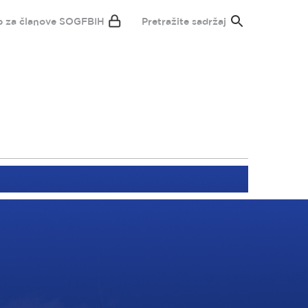
p za članove SOGFBIH
Pretražite sadržaj