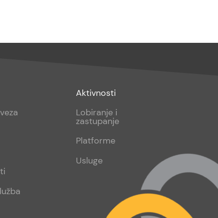
Footer
Aktivnosti
sub
aveza
Lobiranje i
zastupanje
2
Platforme
Usluge
ti
lužba