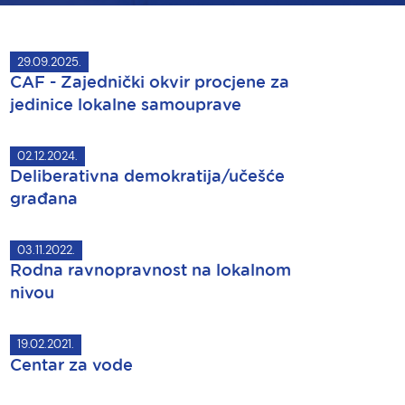
29.09.2025.
CAF - Zajednički okvir procjene za
jedinice lokalne samouprave
02.12.2024.
Deliberativna demokratija/učešće
građana
03.11.2022.
Rodna ravnopravnost na lokalnom
nivou
19.02.2021.
Centar za vode