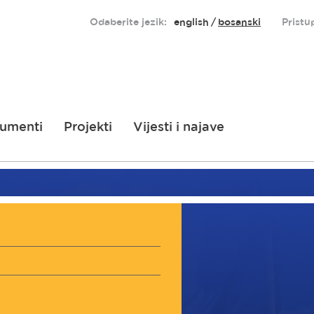
Odaberite jezik:
english
bosanski
Pristu
umenti
Projekti
Vijesti i najave