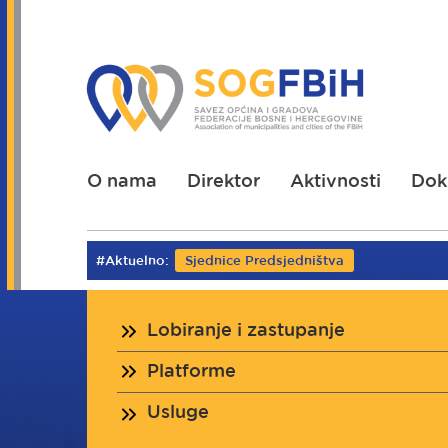
Skoči
na
glavni
sadržaj
O nama
Direktor
Aktivnosti
Dok
#Aktuelno:
Sjednice Predsjedništva
Lobiranje i zastupanje
Platforme
Usluge