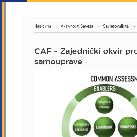
You
Naslovna
Aktivnosti Saveza
Savjetovališta
are
here
CAF - Zajednički okvir pr
samouprave