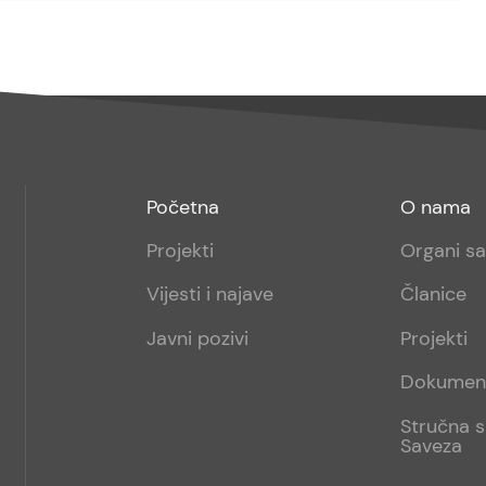
Footer
Footer
Početna
O nama
menu
sub
Projekti
Organi s
1
Vijesti i najave
Članice
Javni pozivi
Projekti
Dokumen
Stručna s
Saveza