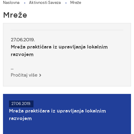
Naslovna
Aktivnosti Saveza
Mreže
You
are
Mreže
here
27.06.2019.
Mreža praktičara iz upravljanja lokalnim
razvojem
...
Pročitaj više
27.06.2019.
Mreža praktičara iz upravljanja lokalnim
razvojem