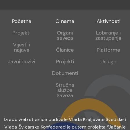
Footer
Footer
Footer
Početna
O nama
Aktivnosti
menu
sub
sub
Projekti
Organi
Lobiranje i
saveza
zastupanje
1
2
Vijesti i
najave
Članice
Platforme
Javni pozivi
Projekti
Usluge
Dokumenti
Stručna
služba
Saveza
Izradu web stranice podržale Vlada Kraljevine Švedske i
Vlada Švicarske Konfederacije putem projekta “Jačanje