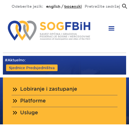
Skoči
Odaberite jezik:
english
bosanski
Pretražite sadržaj
na
glavni
sadržaj
#Aktuelno:
Sjednice Predsjedništva
Lobiranje i zastupanje
Platforme
Usluge