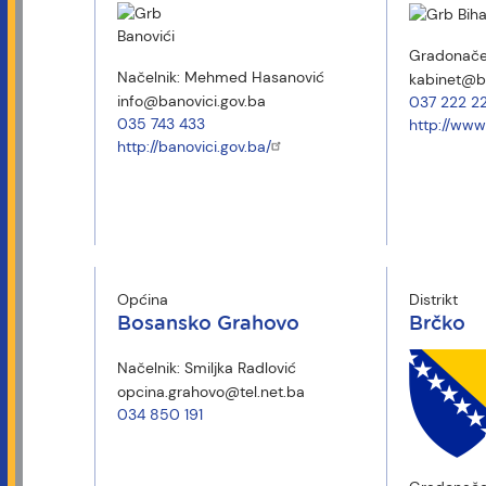
Gradonače
Načelnik:
Mehmed Hasanović
kabinet@b
info@banovici.gov.ba
037 222 2
035 743 433
http://www
http://banovici.gov.ba/
Općina
Distrikt
Bosansko Grahovo
Brčko
Načelnik:
Smiljka Radlović
opcina.grahovo@tel.net.ba
034 850 191