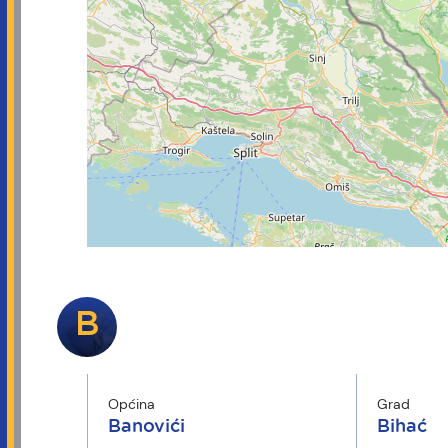
B
Općina
Grad
Banovići
Bihać