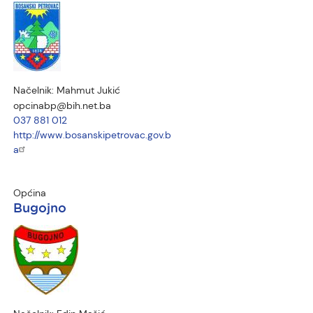
Načelnik:
Mahmut Jukić
opcinabp@bih.net.ba
037 881 012
http://www.bosanskipetrovac.gov.b
a
Općina
Bugojno