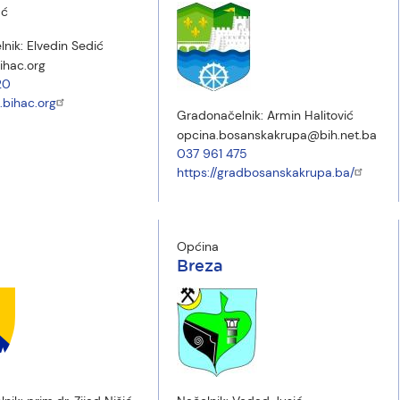
lnik:
Elvedin Sedić
ihac.org
20
.bihac.org
Gradonačelnik:
Armin Halitović
opcina.bosanskakrupa@bih.net.ba
037 961 475
https://gradbosanskakrupa.ba/
Općina
Breza