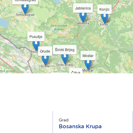
Jablanica
Konjic
Posušje
Široki Brijeg
Grude
Mostar
Čitluk
Ljubuški
Čapljina
Stolac
Neum
Grad
Ravno
Bosanska Krupa