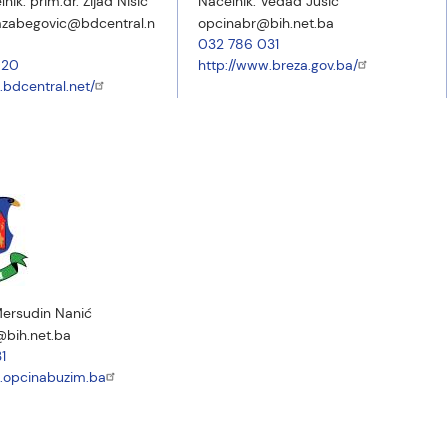
lnik:
prim.dr. Zijad Nišić
Načelnik:
Vedad Jusić
zabegovic@bdcentral.n
opcinabr@bih.net.ba
032 786 031
020
http://www.breza.gov.ba/
.bdcentral.net/
ersudin Nanić
bih.net.ba
1
.opcinabuzim.ba