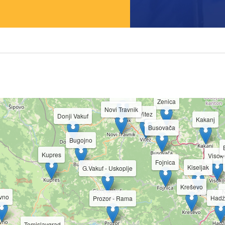
Maglaj
Zavidovići
Žepče
Dobretići
Jajce
Travnik
Zenica
Novi Travnik
Vitez
Donji Vakuf
Kakanj
Busovača
Bugojno
Kupres
Visok
Fojnica
Kiseljak
G.Vakuf - Uskoplje
Kreševo
N
vno
Hadž
Prozor - Rama
Tomislavgrad