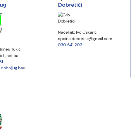
Jug
Dobretići
Načelnik:
Ivo Čakarić
opcina.dobretici@gmail.com
030 641 203
irnes Tukić
ih.net.ba
31
.dobojjug.ba