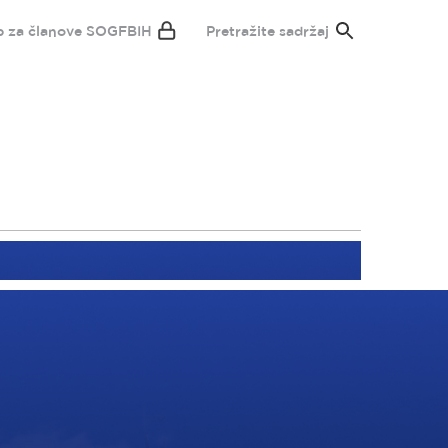
p za članove SOGFBIH
Pretražite sadržaj
Domaljevac - Šamac
Orašje
Odžak
Gradačac
Brčko
tok
Čelić
Gračanica
Srebrenik
Teočak