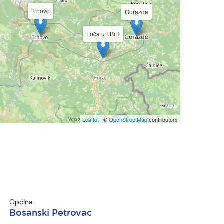
Trnovo
Goražde
Foča u FBiH
Leaflet
| ©
OpenStreetMap
contributors
Općina
Bosanski Petrovac