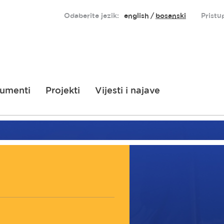
Odaberite jezik:
english
bosanski
Pristu
umenti
Projekti
Vijesti i najave
Doboj Is
Doboj Jug
Usora
Tešanj