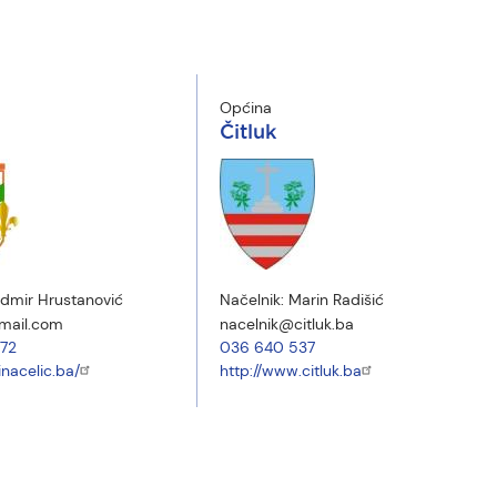
Općina
Čitluk
dmir Hrustanović
Načelnik:
Marin Radišić
mail.com
nacelnik@citluk.ba
72
036 640 537
inacelic.ba/
http://www.citluk.ba