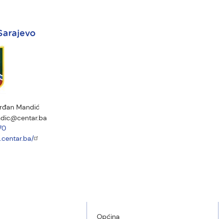
Sarajevo
rđan Mandić
ndic@centar.ba
70
.centar.ba/
Općina