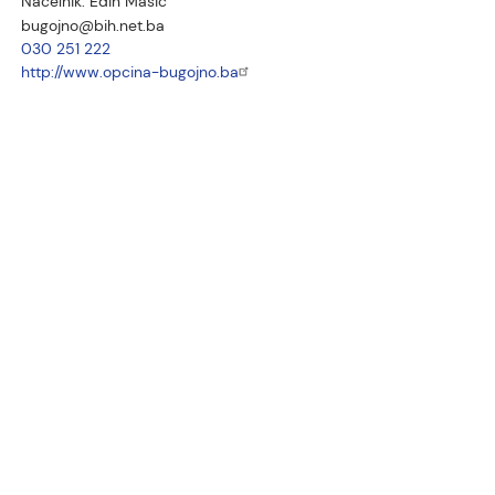
Načelnik:
Edin Mašić
bugojno@bih.net.ba
030 251 222
http://www.opcina-bugojno.ba