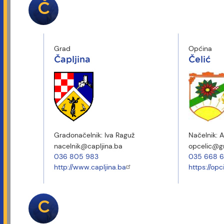
Č
Grad
Općina
Čapljina
Čelić
Gradonačelnik:
Iva Raguž
Načelnik:
A
nacelnik@capljina.ba
opcelic@g
036 805 983
035 668 6
http://www.capljina.ba
https://opc
C