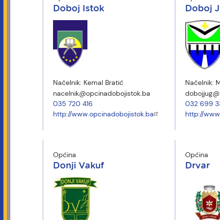
Doboj Istok
Doboj 
Načelnik:
Kemal Bratić
Načelnik:
M
nacelnik@opcinadobojistok.ba
dobojjug@b
035 720 416
032 699 3
http://www.opcinadobojistok.ba
http://www
Općina
Općina
Donji Vakuf
Drvar