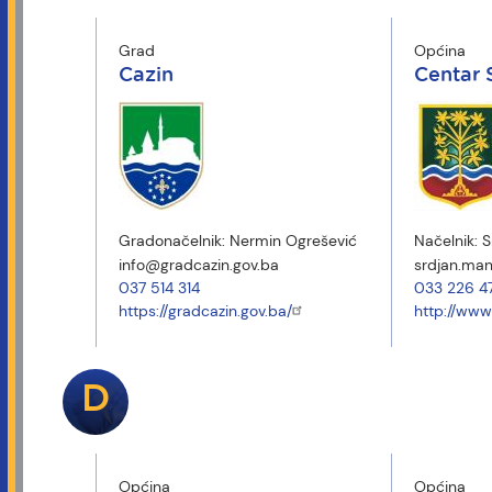
Grad
Općina
Cazin
Centar 
Gradonačelnik:
Nermin Ogrešević
Načelnik:
S
info@gradcazin.gov.ba
srdjan.ma
037 514 314
033 226 4
https://gradcazin.gov.ba/
http://www
D
Općina
Općina