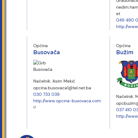
Gradonače
nedim.ham
et
049 490 
http://www
Općina
Općina
Busovača
Bužim
Načelnik:
Asim Mekić
opcina.busovaca1@tel.net.ba
030 733 038
Načelnik:
M
http://www.opcina-busovaca.com
opcbuzim@
037 410 03
http://www