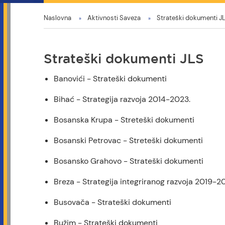
You
Naslovna
Aktivnosti Saveza
Strateški dokumenti J
are
here
Strateški dokumenti JLS
Banovići - Strateški dokumenti
Bihać - Strategija razvoja 2014-2023.
Bosanska Krupa - Streteški dokumenti
Bosanski Petrovac - Streteški dokumenti
Bosansko Grahovo - Strateški dokumenti
Breza - Strategija integriranog razvoja 2019-2
Busovača - Strateški dokumenti
Bužim - Strateški dokumenti