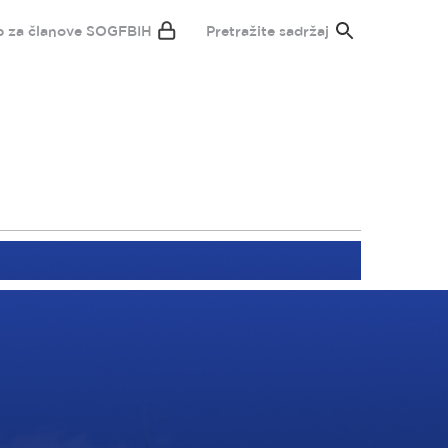
p za članove SOGFBIH
Pretražite sadržaj