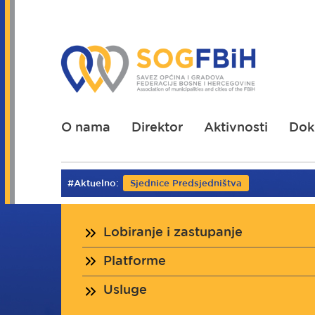
Skoči
na
glavni
sadržaj
O nama
Direktor
Aktivnosti
Dok
#Aktuelno:
Sjednice Predsjedništva
Lobiranje i zastupanje
Platforme
Usluge