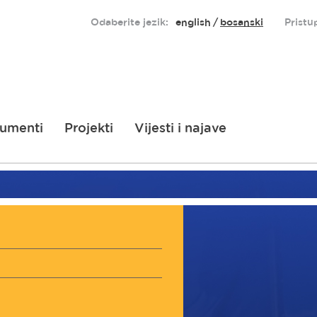
Odaberite jezik:
english
bosanski
Pristu
umenti
Projekti
Vijesti i najave