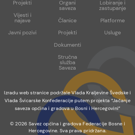
Projekti
Organi
Lobiranje i
saveza
zastupanje
1
2
Vijesti i
najave
Članice
Platforme
Javni pozivi
Projekti
Usluge
Dokumenti
Stručna
služba
Saveza
Izradu web stranice podržale Vlada Kraljevine Švedske i
Vlada Švicarske Konfederacije putem projekta “Jačanje
saveza općina i gradova u Bosni i Hercegovini”
© 2026 Savez općina i gradova Federacije Bosne i
Hercegovine. Sva prava pridržana.