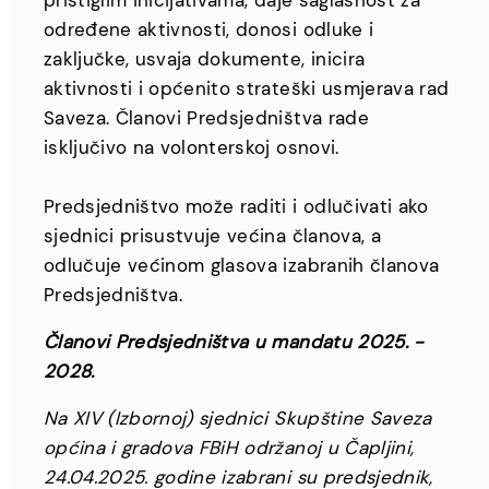
određene aktivnosti, donosi odluke i
zaključke, usvaja dokumente, inicira
aktivnosti i općenito strateški usmjerava rad
Saveza. Članovi Predsjedništva rade
isključivo na volonterskoj osnovi.
Predsjedništvo može raditi i odlučivati ako
sjednici prisustvuje većina članova, a
odlučuje većinom glasova izabranih članova
Predsjedništva.
Članovi Predsjedništva u mandatu 2025. -
2028.
Na XIV (Izbornoj) sjednici Skupštine Saveza
općina i gradova FBiH održanoj u Čapljini,
24.04.2025. godine izabrani su predsjednik,