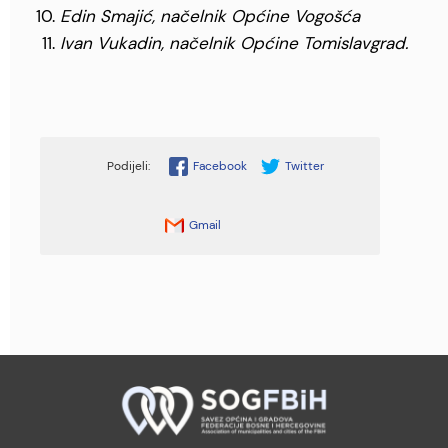
Edin Smajić, načelnik Općine Vogošća
Ivan Vukadin, načelnik Općine Tomislavgrad.
Facebook
Twitter
Gmail