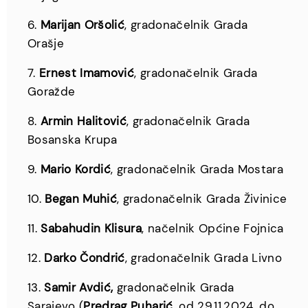
6.
Marijan Oršolić
, gradonačelnik Grada
Orašje
7.
Ernest Imamović
, gradonačelnik Grada
Goražde
8.
Armin Halitović
, gradonačelnik Grada
Bosanska Krupa
9.
Mario Kordić
, gradonačelnik Grada Mostara
10.
Began Muhić
, gradonačelnik Grada Živinice
11.
Sabahudin Klisura
, načelnik Općine Fojnica
12.
Darko Čondrić
, gradonačelnik Grada Livno
13.
Samir Avdić,
gradonačelnik Grada
Sarajevo
(
Predrag Puharić
, od 29.11.2024. do