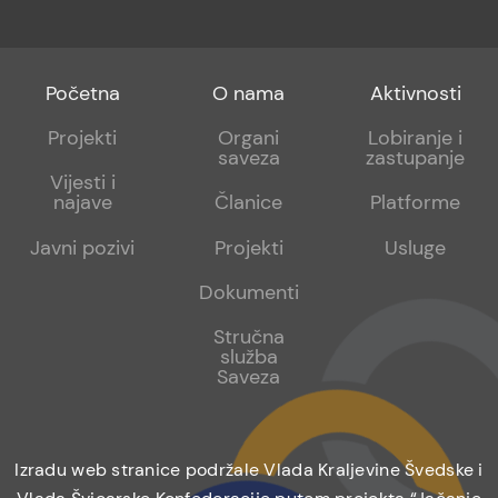
Footer
Footer
Footer
Početna
O nama
Aktivnosti
menu
sub
sub
Projekti
Organi
Lobiranje i
saveza
zastupanje
1
2
Vijesti i
najave
Članice
Platforme
Javni pozivi
Projekti
Usluge
Dokumenti
Stručna
služba
Saveza
Izradu web stranice podržale Vlada Kraljevine Švedske i