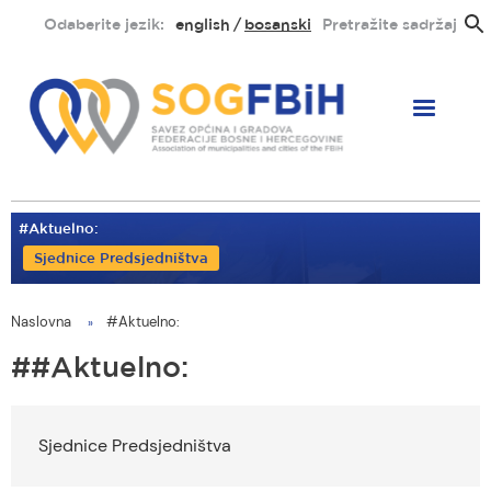
Skoči
Odaberite jezik:
english
bosanski
Pretražite sadržaj
na
glavni
sadržaj
#Aktuelno:
Sjednice Predsjedništva
Naslovna
#Aktuelno:
You
are
#Aktuelno:
here
Sjednice Predsjedništva