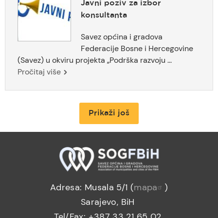
Javni poziv za izbor
konsultanta
Savez općina i gradova
Federacije Bosne i Hercegovine
(Savez) u okviru projekta „Podrška razvoju ...
Pročitaj više
Prikaži još
Adresa: Musala 5/1 (
mapa
)
Sarajevo, BiH
Tel/Fax: +387 33 21 65 02