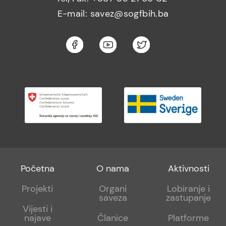
E-mail: savez@sogfbih.ba
Footer
Footer
Footer
Početna
O nama
Aktivnosti
menu
sub
sub
Projekti
Organi
Lobiranje i
saveza
zastupanje
1
2
Vijesti i
najave
Članice
Platforme