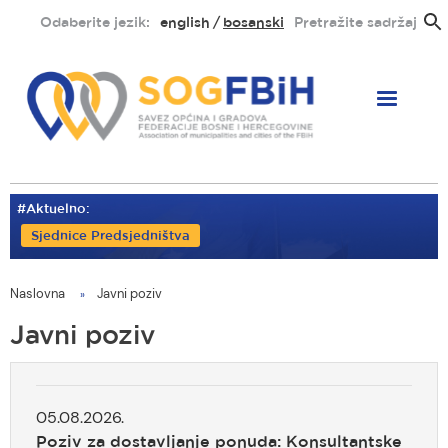
Skoči
Odaberite jezik:
english
bosanski
Pretražite sadržaj
na
glavni
sadržaj
#Aktuelno:
Sjednice Predsjedništva
Naslovna
Javni poziv
You
are
Javni poziv
here
05.08.2026.
Poziv za dostavljanje ponuda: Konsultantske