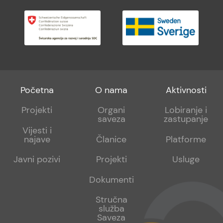
Footer
Footer
Footer
Početna
O nama
Aktivnosti
menu
sub
sub
Projekti
Organi
Lobiranje i
saveza
zastupanje
1
2
Vijesti i
najave
Članice
Platforme
Javni pozivi
Projekti
Usluge
Dokumenti
Stručna
služba
Saveza