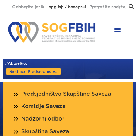
Skoči
Odaberite jezik:
english
bosanski
Pretražite sadržaj
na
glavni
sadržaj
#Aktuelno:
Sjednice Predsjedništva
Organi
Predsjedništvo Skupštine Saveza
saveza
Komisije Saveza
Nadzorni odbor
Skupština Saveza