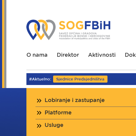
Skoči
na
glavni
sadržaj
O nama
Direktor
Aktivnosti
Dok
#Aktuelno:
Sjednice Predsjedništva
Lobiranje i zastupanje
Platforme
Usluge