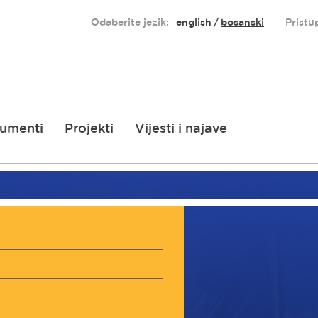
Odaberite jezik:
english
bosanski
Pristu
umenti
Projekti
Vijesti i najave