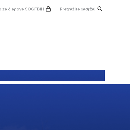
p za članove SOGFBIH
Pretražite sadržaj