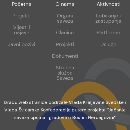
Footer
Footer
Footer
Početna
O nama
Aktivnosti
menu
sub
sub
Projekti
Organi
Lobiranje i
saveza
zastupanje
1
2
Vijesti i
najave
Članice
Platforme
Javni pozivi
Projekti
Usluge
Dokumenti
Stručna
služba
Saveza
Izradu web stranice podržale Vlada Kraljevine Švedske i
Vlada Švicarske Konfederacije putem projekta “Jačanje
saveza općina i gradova u Bosni i Hercegovini”