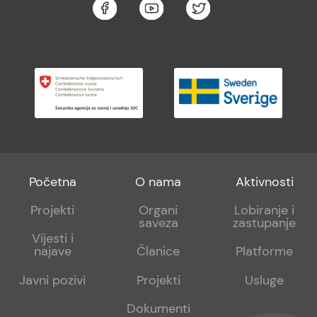
Footer
Footer
Footer
Početna
O nama
Aktivnosti
menu
sub
sub
Projekti
Organi
Lobiranje i
saveza
zastupanje
1
2
Vijesti i
najave
Članice
Platforme
Javni pozivi
Projekti
Usluge
Dokumenti