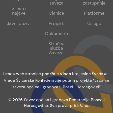
saveza
zastupanje
1
2
Vijesti i
najave
Članice
Platforme
Javni pozivi
Projekti
Usluge
Dokumenti
Stručna
služba
Saveza
Izradu web stranice podržale Vlada Kraljevine Švedske i
Vlada Švicarske Konfederacije putem projekta “Jačanje
saveza općina i gradova u Bosni i Hercegovini”
© 2026 Savez općina i gradova Federacije Bosne i
Hercegovine. Sva prava pridržana.