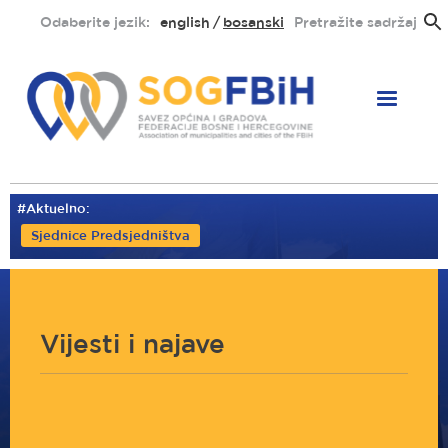
Skoči
Odaberite jezik:
english
bosanski
Pretražite sadržaj
na
glavni
sadržaj
#Aktuelno:
Sjednice Predsjedništva
Vijesti i najave