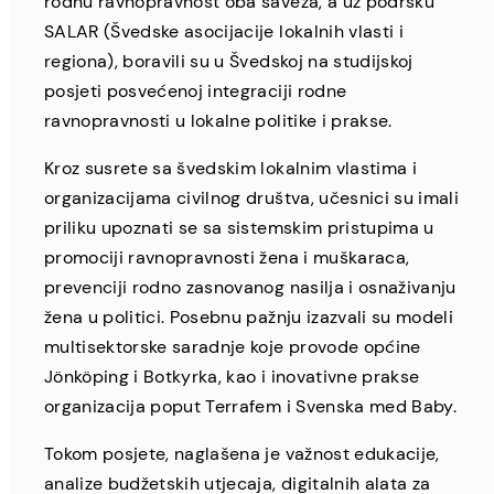
rodnu ravnopravnost oba saveza, a uz podršku
SALAR (Švedske asocijacije lokalnih vlasti i
regiona), boravili su u Švedskoj na studijskoj
posjeti posvećenoj integraciji rodne
ravnopravnosti u lokalne politike i prakse.
Kroz susrete sa švedskim lokalnim vlastima i
organizacijama civilnog društva, učesnici su imali
priliku upoznati se sa sistemskim pristupima u
promociji ravnopravnosti žena i muškaraca,
prevenciji rodno zasnovanog nasilja i osnaživanju
žena u politici. Posebnu pažnju izazvali su modeli
multisektorske saradnje koje provode općine
Jönköping i Botkyrka, kao i inovativne prakse
organizacija poput Terrafem i Svenska med Baby.
Tokom posjete, naglašena je važnost edukacije,
analize budžetskih utjecaja, digitalnih alata za