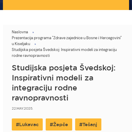
Naslovna
You
Prezentacija programa "Zdrave zajednice u Bosne i Hercegovini"
are
u Kiseljaku
Studijska posjeta Švedskoj: Inspirativni modeli za integraciju
here
rodne ravnopravnosti
Studijska posjeta Švedskoj:
Inspirativni modeli za
integraciju rodne
ravnopravnosti
22.MAY.2025.
Lukavac
Žepče
Tešanj