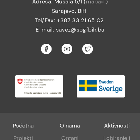
Adresa: Musala 5/1 (
mapa
)
Sarajevo, BiH
Tel/Fax: +387 33 21 65 02
E-mail: savez@sogfbih.ba
Footer
Footer
Footer
Početna
O nama
Aktivnosti
menu
sub
sub
Projekti
Organi
Lobiranje i