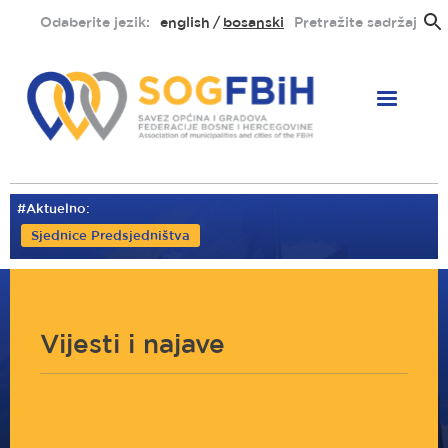
Skoči
Odaberite jezik:
english
bosanski
Pretražite sadržaj
na
glavni
sadržaj
#Aktuelno:
Sjednice Predsjedništva
Vijesti i najave