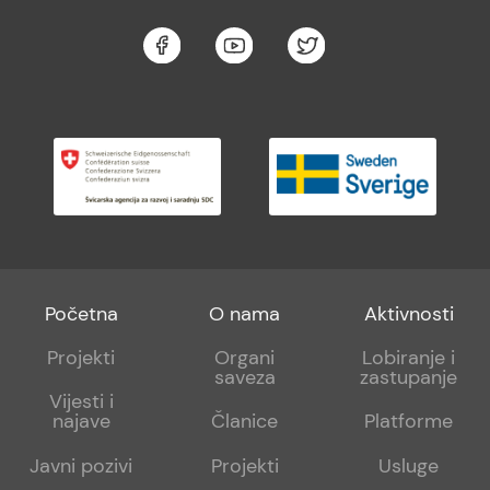
Footer
Footer
Footer
Početna
O nama
Aktivnosti
menu
sub
sub
Projekti
Organi
Lobiranje i
saveza
zastupanje
1
2
Vijesti i
najave
Članice
Platforme
Javni pozivi
Projekti
Usluge