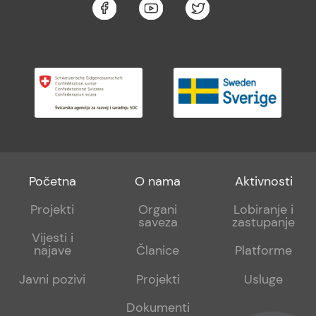
Footer
Footer
Footer
Početna
O nama
Aktivnosti
menu
sub
sub
Projekti
Organi
Lobiranje i
saveza
zastupanje
1
2
Vijesti i
najave
Članice
Platforme
Javni pozivi
Projekti
Usluge
Dokumenti