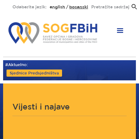
Skoči
Odaberite jezik:
english
bosanski
Pretražite sadržaj
na
glavni
sadržaj
#Aktuelno:
Sjednice Predsjedništva
Vijesti i najave