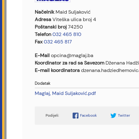
Načelnik
Maid Suljaković
Adresa
Viteška ulica broj 4
Poštanski broj
74250
Telefon
032 465 810
Fax
032 465 817
E-Mail
opcina@maglaj.ba
Koordinator za rad sa Savezom
Dženana Hadž
E-mail koordinatora
dzenana.hadziedhemovic
Dodatak
Maglaj, Maid Suljaković.pdf
Facebook
Twitter