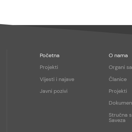
Footer
Footer
Početna
O nama
menu
sub
Projekti
Organi s
1
Vijesti i najave
Članice
Javni pozivi
Projekti
Dokumen
Stručna s
Saveza