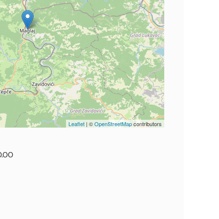
Leaflet
| ©
OpenStreetMap
contributors
0.00