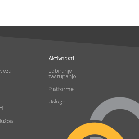
Footer
Aktivnosti
sub
aveza
Lobiranje i
zastupanje
2
Platforme
Usluge
ti
lužba