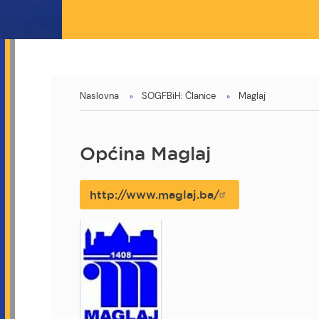
You
Naslovna
SOGFBiH: Članice
Maglaj
are
here
Općina Maglaj
http://www.maglaj.ba/