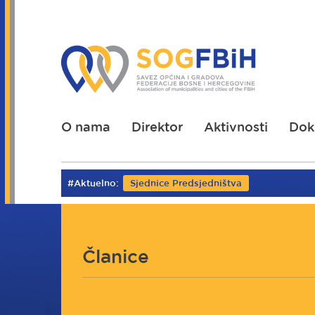
Skoči
na
glavni
sadržaj
O nama
Direktor
Aktivnosti
Dok
#Aktuelno:
Sjednice Predsjedništva
Članice