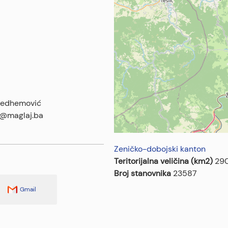
iedhemović
@maglaj.ba
Zeničko-dobojski kanton
Teritorijalna veličina (km2)
29
Broj stanovnika
23587
Gmail