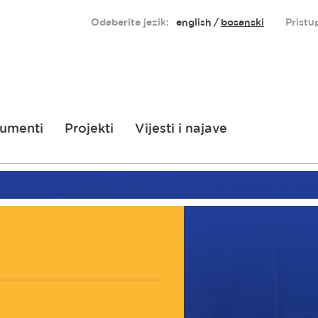
Odaberite jezik:
english
bosanski
Pristu
umenti
Projekti
Vijesti i najave