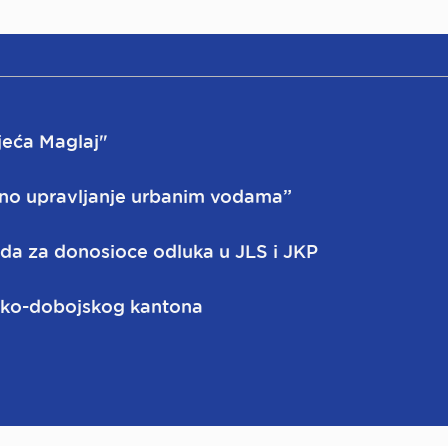
jeća Maglaj"
ano upravljanje urbanim vodama”
da za donosioce odluka u JLS i JKP
ičko-dobojskog kantona