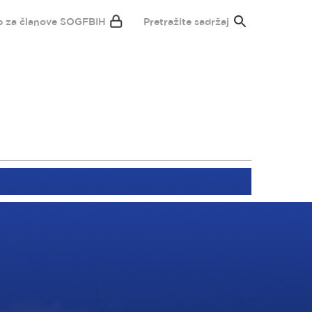
p za članove SOGFBIH
Pretražite sadržaj