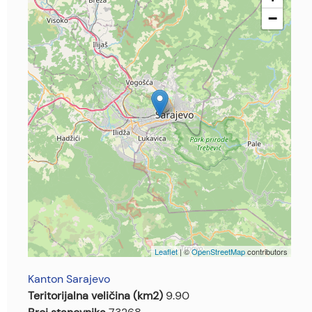
−
Leaflet
| ©
OpenStreetMap
contributors
Kanton Sarajevo
Teritorijalna veličina (km2)
9.90