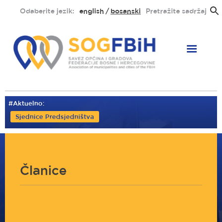
Skoči
Odaberite jezik:
english
bosanski
Pretražite sadržaj
na
glavni
sadržaj
#Aktuelno:
Sjednice Predsjedništva
Članice