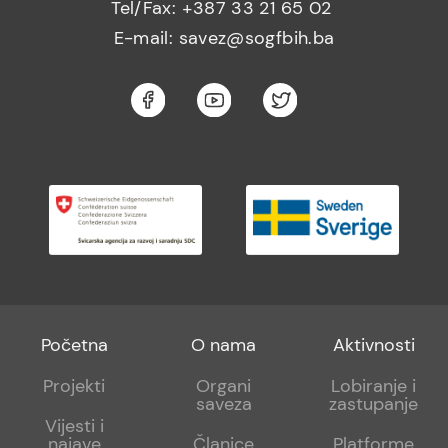
Tel/Fax: +387 33 21 65 02
E-mail: savez@sogfbih.ba
Footer
Footer
Footer
Početna
O nama
Aktivnosti
menu
sub
sub
Projekti
Organi
Lobiranje i
saveza
zastupanje
1
2
Vijesti i
najave
Članice
Platforme