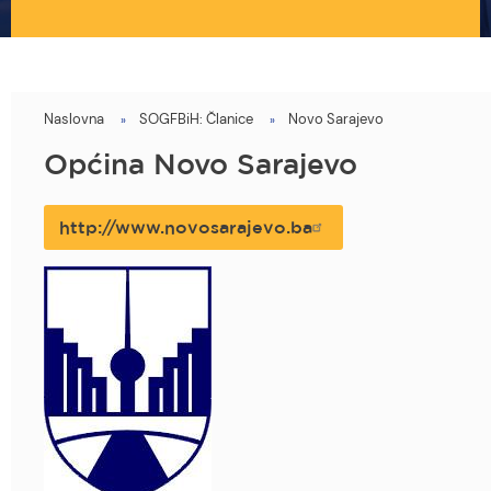
Naslovna
SOGFBiH: Članice
Novo Sarajevo
You
are
Općina Novo Sarajevo
here
http://www.novosarajevo.ba