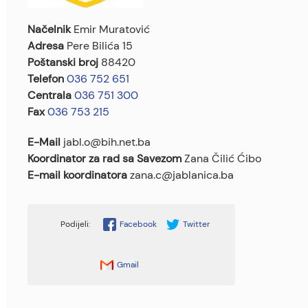
Načelnik
Emir Muratović
Adresa
Pere Bilića 15
Poštanski broj
88420
Telefon
036 752 651
Centrala
036 751 300
Fax
036 753 215
E-Mail
jabl.o@bih.net.ba
Koordinator za rad sa Savezom
Zana Čilić Ćibo
E-mail koordinatora
zana.c@jablanica.ba
Facebook
Twitter
Gmail