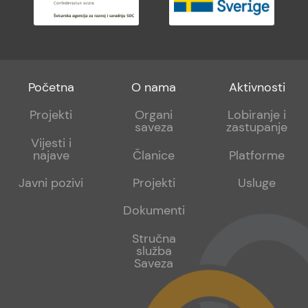
Footer
Footer
Footer
Početna
O nama
Aktivnosti
menu
sub
sub
Projekti
Organi
Lobiranje i
saveza
zastupanje
1
2
Vijesti i
najave
Članice
Platforme
Javni pozivi
Projekti
Usluge
Dokumenti
Stručna
služba
Saveza