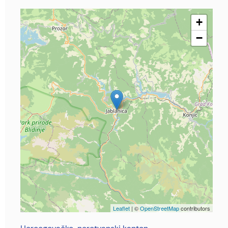
+
−
Leaflet
| ©
OpenStreetMap
contributors