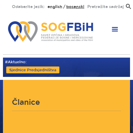
Skoči
Odaberite jezik:
english
bosanski
Pretražite sadržaj
na
glavni
sadržaj
#Aktuelno:
Sjednice Predsjedništva
Članice