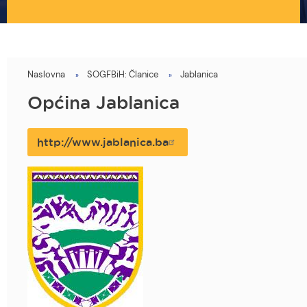
Naslovna
SOGFBiH: Članice
Jablanica
You
are
Općina Jablanica
here
http://www.jablanica.ba