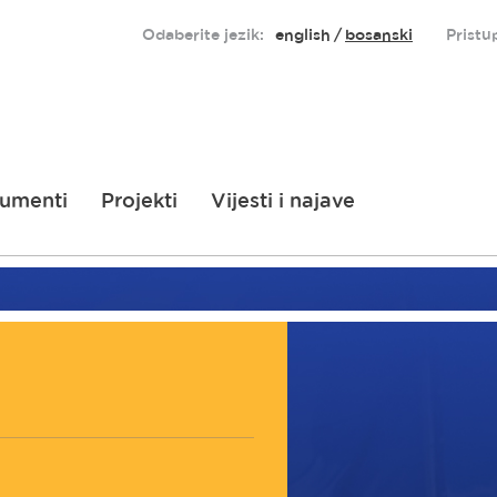
Odaberite jezik:
english
bosanski
Pristu
umenti
Projekti
Vijesti i najave