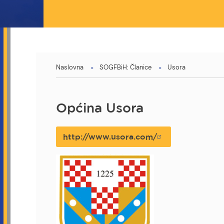
You
Naslovna
SOGFBiH: Članice
Usora
are
here
Općina Usora
http://www.usora.com/