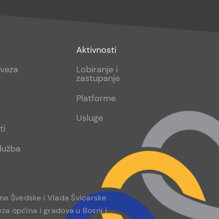
Footer
Aktivnosti
sub
aveza
Lobiranje i
zastupanje
2
Platforme
Usluge
ti
lužba
ine Švedske i Vlada Švicarske
za općina i gradova u Bosni i