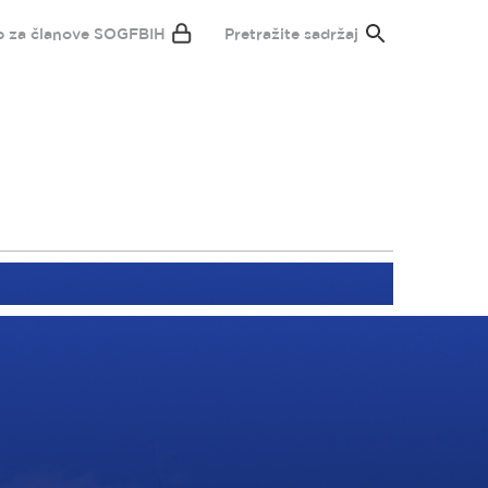
p za članove SOGFBIH
Pretražite sadržaj