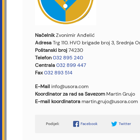
Načelnik
Zvonimir Anđelić
Adresa
Trg 110. HVO brigade broj 3, Srednja 
Poštanski broj
74230
Telefon
032 895 240
Centrala
032 899 447
Fax
032 893 514
E-Mail
info@usora.com
Koordinator za rad sa Savezom
Martin Grujo
E-mail koordinatora
martin.grujo@usora.com
Facebook
Twitter