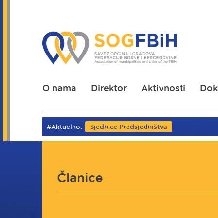
Skoči
na
glavni
sadržaj
O nama
Direktor
Aktivnosti
Dok
#Aktuelno:
Sjednice Predsjedništva
Članice