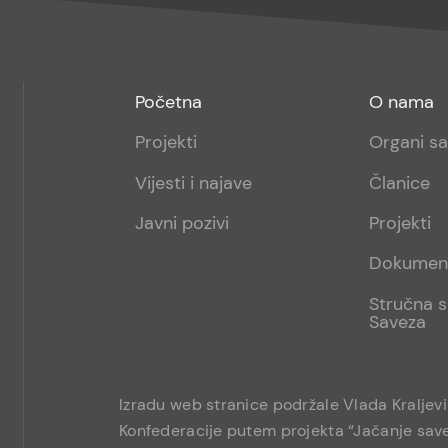
Footer
Footer
Početna
O nama
menu
sub
Projekti
Organi s
1
Vijesti i najave
Članice
Javni pozivi
Projekti
Dokumen
Stručna s
Saveza
Izradu web stranice podržale Vlada Kraljev
Konfederacije putem projekta “Jačanje save