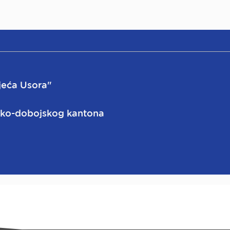
jeća Usora"
ičko-dobojskog kantona