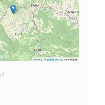
Leaflet
| ©
OpenStreetMap
contributors
.80