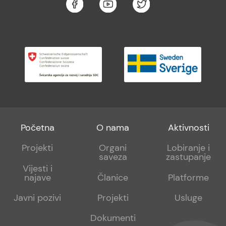
Footer
Footer
Footer
Početna
O nama
Aktivnosti
menu
sub
sub
Projekti
Organi
Lobiranje i
saveza
zastupanje
1
2
Vijesti i
najave
Članice
Platforme
Javni pozivi
Projekti
Usluge
Dokumenti