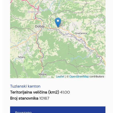
Leaflet
| ©
OpenStreetMap
contributors
Tuzlanski kanton
Teritorijalna veličina (km2)
41.00
Broj stanovnika
10167
Povezano