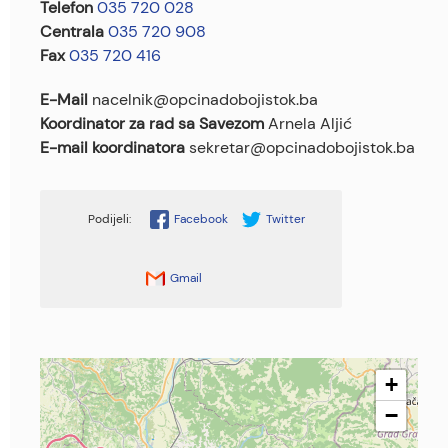
Telefon
035 720 028
Centrala
035 720 908
Fax
035 720 416
E-Mail
nacelnik@opcinadobojistok.ba
Koordinator za rad sa Savezom
Arnela Aljić
E-mail koordinatora
sekretar@opcinadobojistok.ba
Facebook
Twitter
Gmail
+
−