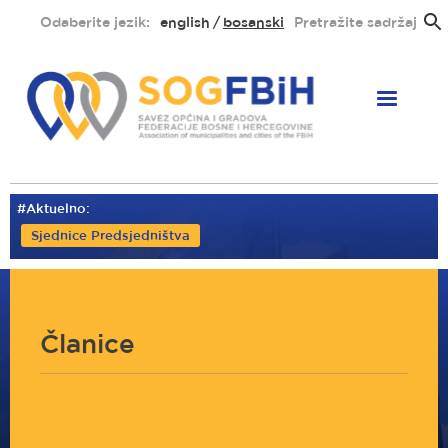
Skoči
Odaberite jezik:
english
bosanski
Pretražite sadržaj
na
glavni
sadržaj
#Aktuelno:
Sjednice Predsjedništva
Članice