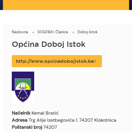
Naslovna
SOGFBiH: Članice
Doboj Istok
You
are
Općina Doboj Istok
here
http://www.opcinadobojistok.ba
Načelnik
Kemal Bratić
Adresa
Trg Alije Izetbegovića 1. 74207 Klokotnica
Poštanski broj
74207