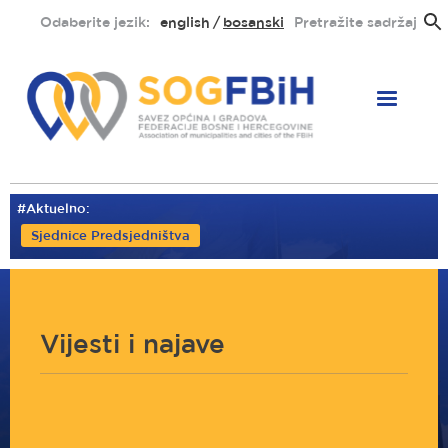
Skoči
Odaberite jezik:
english
bosanski
Pretražite sadržaj
na
glavni
sadržaj
#Aktuelno:
Sjednice Predsjedništva
Vijesti i najave