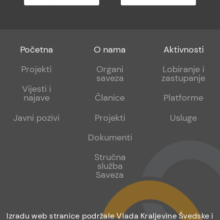
Footer
Footer
Footer
Početna
O nama
Aktivnosti
menu
sub
sub
Projekti
Organi
Lobiranje i
saveza
zastupanje
1
2
Vijesti i
najave
Članice
Platforme
Javni pozivi
Projekti
Usluge
Dokumenti
Stručna
služba
Saveza
Izradu web stranice podržale Vlada Kraljevine Švedske i