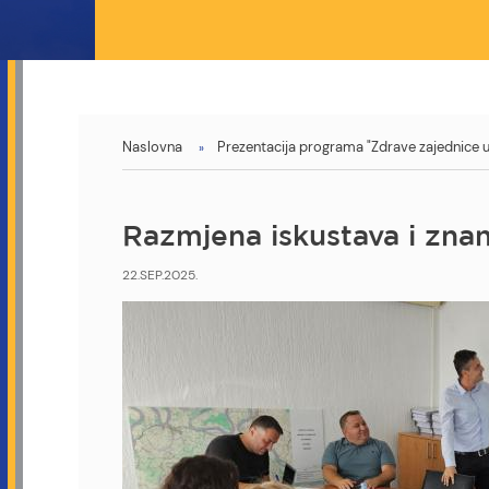
You
Naslovna
Prezentacija programa "Zdrave zajednice u 
are
here
Razmjena iskustava i zna
22.SEP.2025.