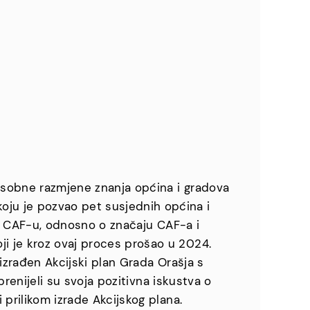
usobne razmjene znanja općina i gradova
ju je pozvao pet susjednih općina i
 o CAF-u, odnosno o značaju CAF-a i
i je kroz ovaj proces prošao u 2024.
 izrađen Akcijski plan Grada Orašja s
prenijeli su svoja pozitivna iskustva o
 prilikom izrade Akcijskog plana.