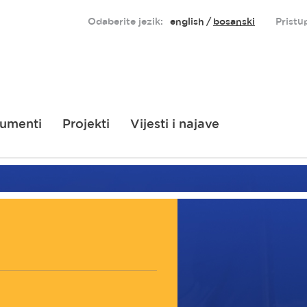
Odaberite jezik:
english
bosanski
Pristu
umenti
Projekti
Vijesti i najave