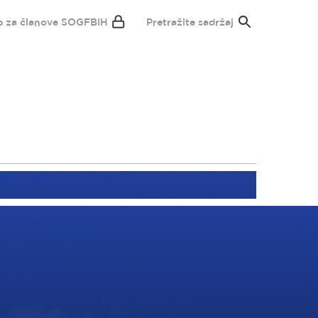
p za članove SOGFBIH
Pretražite sadržaj