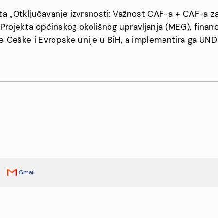
kta „Otključavanje izvrsnosti: Važnost CAF-a + CAF-a za 
ne Projekta općinskog okolišnog upravljanja (MEG), fin
eške i Evropske unije u BiH, a implementira ga UNDP
Gmail