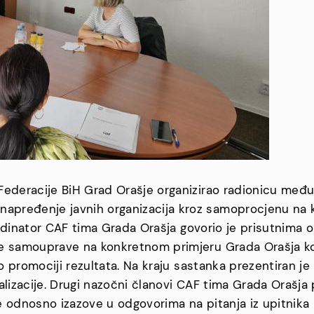
Federacije BiH Grad Orašje organizirao radionicu međ
pređenje javnih organizacija kroz samoprocjenu na ko
koordinator CAF tima Grada Orašja govorio je prisutnima
e samouprave na konkretnom primjeru Grada Orašja koj
 o promociji rezultata. Na kraju sastanka prezentiran je
ealizacije. Drugi nazočni članovi CAF tima Grada Orašja 
 odnosno izazove u odgovorima na pitanja iz upitnika i