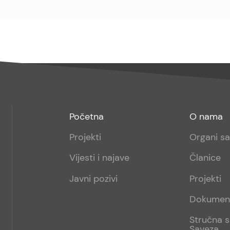
Footer
Footer
Početna
O nama
menu
sub
Projekti
Organi s
1
Vijesti i najave
Članice
Javni pozivi
Projekti
Dokumen
Stručna s
Saveza