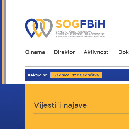
Skoči
na
glavni
sadržaj
O nama
Direktor
Aktivnosti
Dok
#Aktuelno:
Sjednice Predsjedništva
Vijesti i najave