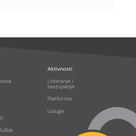
Footer
Aktivnosti
sub
aveza
Lobiranje i
zastupanje
2
Platforme
Usluge
ti
lužba