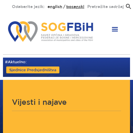
Skoči
Odaberite jezik:
english
bosanski
Pretražite sadržaj
na
glavni
sadržaj
#Aktuelno:
Sjednice Predsjedništva
Vijesti i najave