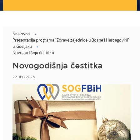
Naslovna
You
Prezentacija programa "Zdrave zajednice u Bosne i Hercegovini"
are
u Kiseljaku
Novogodišnja čestitka
here
Novogodišnja čestitka
22.DEC.2025.