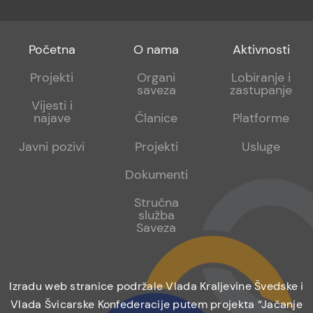
Footer
Footer
Footer
Početna
O nama
Aktivnosti
menu
sub
sub
Projekti
Organi
Lobiranje i
saveza
zastupanje
1
2
Vijesti i
najave
Članice
Platforme
Javni pozivi
Projekti
Usluge
Dokumenti
Stručna
služba
Saveza
Izradu web stranice podržale Vlada Kraljevine Švedske i
Vlada Švicarske Konfederacije putem projekta “Jačanje