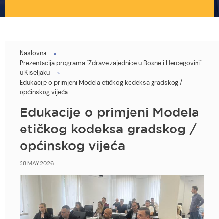
Naslovna
You
Prezentacija programa "Zdrave zajednice u Bosne i Hercegovini"
are
u Kiseljaku
Edukacije o primjeni Modela etičkog kodeksa gradskog /
here
općinskog vijeća
Edukacije o primjeni Modela
etičkog kodeksa gradskog /
općinskog vijeća
28.MAY.2026.