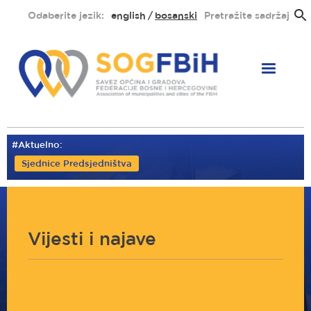
Skoči
Odaberite jezik:
english
bosanski
Pretražite sadržaj
na
glavni
sadržaj
#Aktuelno:
Sjednice Predsjedništva
Vijesti i najave