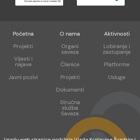
Footer
Footer
Footer
Početna
O nama
Aktivnosti
menu
sub
sub
Projekti
Organi
Lobiranje i
saveza
zastupanje
1
2
Vijesti i
najave
Članice
Platforme
Javni pozivi
Projekti
Usluge
Dokumenti
Stručna
služba
Saveza
Izradu web stranice podržale Vlada Kraljevine Švedske i