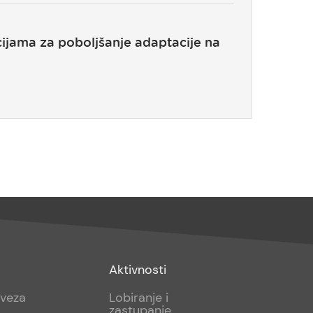
cijama za poboljšanje adaptacije na
Footer
Aktivnosti
sub
aveza
Lobiranje i
zastupanje