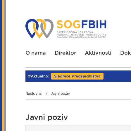
Skoči
na
glavni
sadržaj
O nama
Direktor
Aktivnosti
Dok
#Aktuelno:
Sjednice Predsjedništva
You
Naslovna
Javni poziv
are
here
Javni poziv