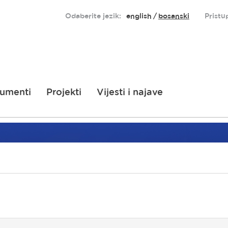
Odaberite jezik:
english
bosanski
Pristu
umenti
Projekti
Vijesti i najave