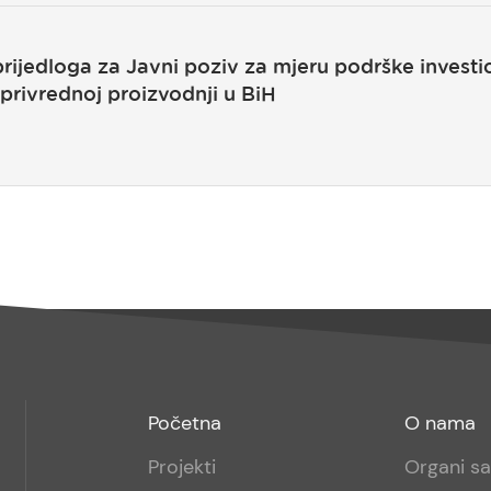
rijedloga za Javni poziv za mjeru podrške investi
privrednoj proizvodnji u BiH
Footer
Footer
Početna
O nama
menu
sub
Projekti
Organi s