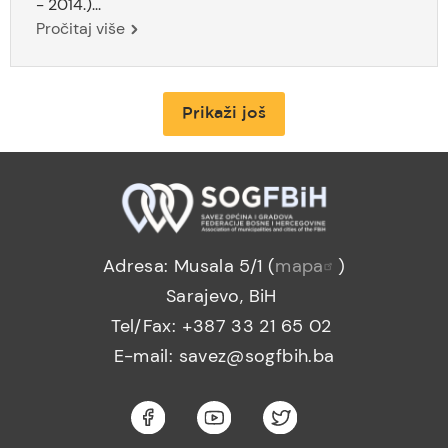
- 2014.)...
Pročitaj više
Prikaži još
Adresa: Musala 5/1 (
mapa
)
Sarajevo, BiH
Tel/Fax: +387 33 21 65 02
E-mail: savez@sogfbih.ba