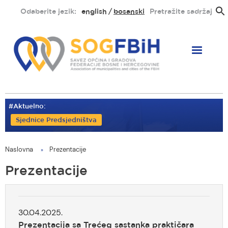
Skoči
Odaberite jezik:
english
bosanski
Pretražite sadržaj
na
glavni
sadržaj
#Aktuelno:
Sjednice Predsjedništva
Naslovna
Prezentacije
You
are
Prezentacije
here
30.04.2025.
Prezentacija sa Trećeg sastanka praktičara