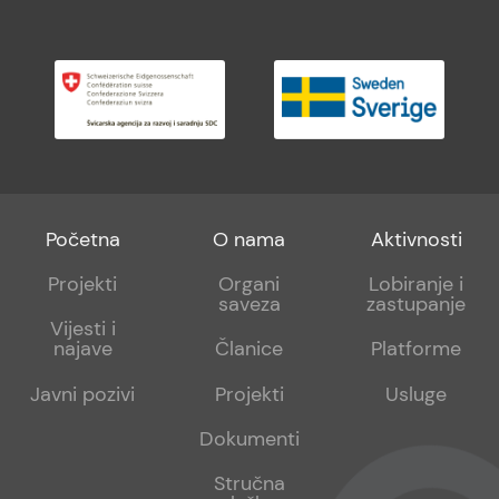
Footer
Footer
Footer
Početna
O nama
Aktivnosti
menu
sub
sub
Projekti
Organi
Lobiranje i
saveza
zastupanje
1
2
Vijesti i
najave
Članice
Platforme
Javni pozivi
Projekti
Usluge
Dokumenti
Stručna