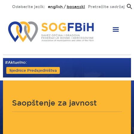
Skoči
Odaberite jezik:
english
bosanski
Pretražite sadržaj
na
glavni
sadržaj
#Aktuelno:
Sjednice Predsjedništva
Saopštenje za javnost