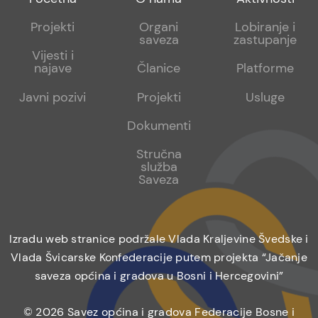
menu
sub
sub
Projekti
Organi
Lobiranje i
saveza
zastupanje
1
2
Vijesti i
najave
Članice
Platforme
Javni pozivi
Projekti
Usluge
Dokumenti
Stručna
služba
Saveza
Izradu web stranice podržale Vlada Kraljevine Švedske i
Vlada Švicarske Konfederacije putem projekta “Jačanje
saveza općina i gradova u Bosni i Hercegovini”
© 2026 Savez općina i gradova Federacije Bosne i