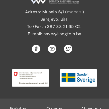
Adresa: Musala 5/1 (
mapa
)
Sarajevo, BiH
Tel/Fax: +387 33 21 65 02
E-mail: savez@sogfbih.ba
Footer
Footer
Footer
Početna
O nama
Aktivnosti