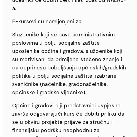
učesnici će dobiti certifikat izdat od NALAS-
a.
E-kursevi su namijenjeni za:
Službenike koji se bave administrativnim
poslovima u polju socijalne zaštite,
uposlenike općina i gradova, službenike koji
su motivisani da primijene stečeno znanje i
da doprinesu poboljšanju općinskih/gradskih
politika u polju socijalne zaštite, izabrane
zvaničnike (načelnike, gradonačelnike,
općinske i gradske vijećnike).
Općine i gradovi čiji predstavnici uspješno
završe odgovarajući kurs će dobiti priliku da
se u okviru projekta prijave za stručnu i
finansijsku podršku neophodnu za