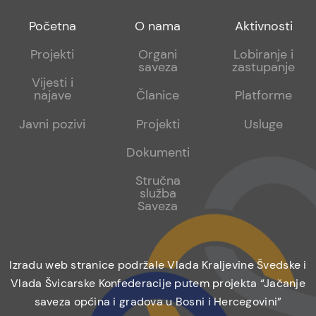
Footer
Footer
Footer
Početna
O nama
Aktivnosti
menu
sub
sub
Projekti
Organi
Lobiranje i
saveza
zastupanje
1
2
Vijesti i
najave
Članice
Platforme
Javni pozivi
Projekti
Usluge
Dokumenti
Stručna
služba
Saveza
Izradu web stranice podržale Vlada Kraljevine Švedske i
Vlada Švicarske Konfederacije putem projekta “Jačanje
saveza općina i gradova u Bosni i Hercegovini”