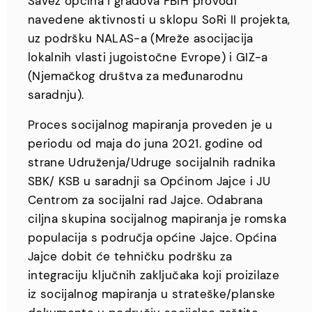
Savez općina i gradova FBiH provodi
navedene aktivnosti u sklopu SoRi II projekta,
uz podršku NALAS-a (Mreže asocijacija
lokalnih vlasti jugoistočne Evrope) i GIZ-a
(Njemačkog društva za međunarodnu
saradnju).
Proces socijalnog mapiranja proveden je u
periodu od maja do juna 2021. godine od
strane Udruženja/Udruge socijalnih radnika
SBK/ KSB u saradnji sa Općinom Jajce i JU
Centrom za socijalni rad Jajce. Odabrana
ciljna skupina socijalnog mapiranja je romska
populacija s područja općine Jajce. Općina
Jajce dobit će tehničku podršku za
integraciju ključnih zaključaka koji proizilaze
iz socijalnog mapiranja u strateške/planske