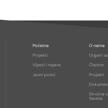
Footer
Footer
Početna
O nama
menu
sub
Projekti
Organi s
1
Vijesti i najave
Članice
Javni pozivi
Projekti
Dokumen
Stručna s
Saveza