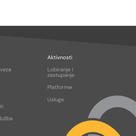
Footer
Aktivnosti
sub
aveza
Lobiranje i
zastupanje
2
Platforme
Usluge
ti
lužba