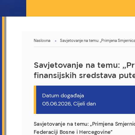
You
Naslovna
Savjetovanje na temu: „Primjena Smjernica
are
here
Savjetovanje na temu: „P
finansijskih sredstava put
Datum događaja
05.06.2026, Cijeli dan
Savjetovanje na temu: „Primjena Smjerni
Federaciji Bosne i Hercegovine”