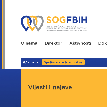
Skoči
na
glavni
sadržaj
O nama
Direktor
Aktivnosti
Dok
#Aktuelno:
Sjednice Predsjedništva
Vijesti i najave