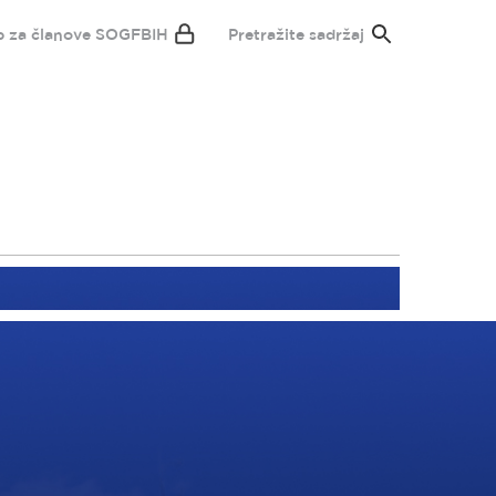
p za članove SOGFBIH
Pretražite sadržaj