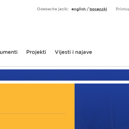
Odaberite jezik:
english
bosanski
Pristu
umenti
Projekti
Vijesti i najave