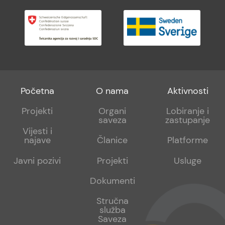
Footer
Footer
Footer
Početna
O nama
Aktivnosti
menu
sub
sub
Projekti
Organi
Lobiranje i
saveza
zastupanje
1
2
Vijesti i
najave
Članice
Platforme
Javni pozivi
Projekti
Usluge
Dokumenti
Stručna
služba
Saveza