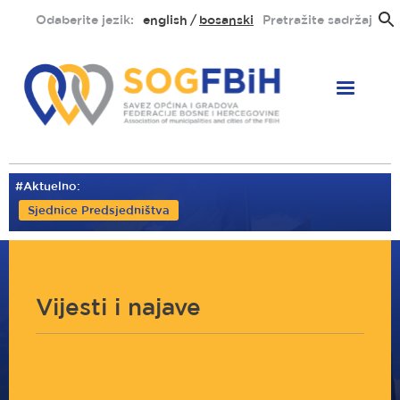
Skoči
Odaberite jezik:
english
bosanski
Pretražite sadržaj
na
glavni
sadržaj
#Aktuelno:
Sjednice Predsjedništva
Vijesti i najave