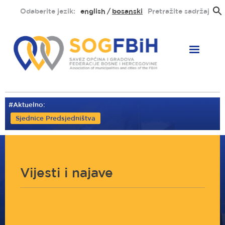
Skoči
Odaberite jezik:
english
bosanski
Pretražite sadržaj
na
glavni
sadržaj
#Aktuelno:
Sjednice Predsjedništva
Vijesti i najave