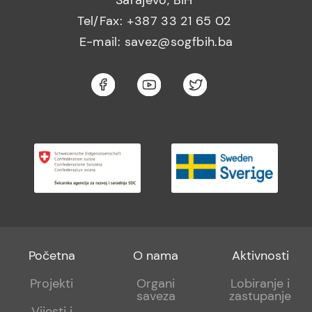
Tel/Fax: +387 33 21 65 02
E-mail: savez@sogfbih.ba
Footer
Footer
Footer
Početna
O nama
Aktivnosti
menu
sub
sub
Projekti
Organi
Lobiranje i
saveza
zastupanje
1
2
Vijesti i