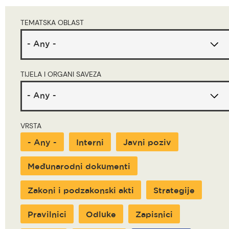
are
TEMATSKA OBLAST
here
TIJELA I ORGANI SAVEZA
VRSTA
- Any -
Interni
Javni poziv
Međunarodni dokumenti
Zakoni i podzakonski akti
Strategije
Pravilnici
Odluke
Zapisnici