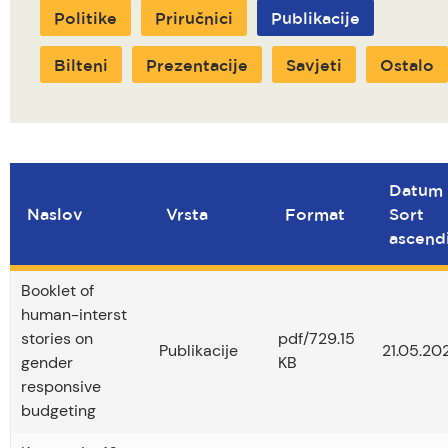
Politike
Priručnici
Publikacije
Bilteni
Prezentacije
Savjeti
Ostalo
Datum
Naslov
Vrsta
Format
Sort
ascend
Booklet of
human-interst
stories on
pdf/729.15
Publikacije
21.05.20
gender
KB
responsive
budgeting