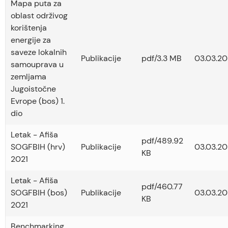
Mapa puta za
oblast održivog
korištenja
energije za
saveze lokalnih
Publikacije
pdf/3.3 MB
03.03.20
samouprava u
zemljama
Jugoistočne
Evrope (bos) 1.
dio
Letak - Afiša
pdf/489.92
SOGFBIH (hrv)
Publikacije
03.03.20
KB
2021
Letak - Afiša
pdf/460.77
SOGFBIH (bos)
Publikacije
03.03.20
KB
2021
Benchmarking