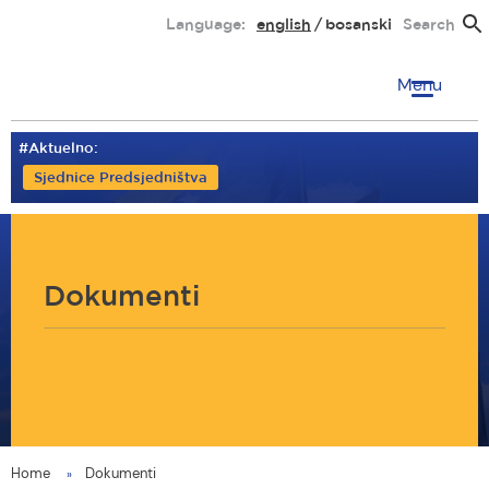
Skip
Language:
english
bosanski
Search
to
main
Menu
content
#Aktuelno:
Sjednice Predsjedništva
Dokumenti
Home
Dokumenti
You