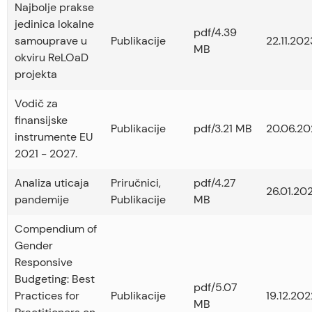
Najbolje prakse
jedinica lokalne
pdf/4.39
samouprave u
Publikacije
22.11.202
MB
okviru ReLOaD
projekta
Vodič za
finansijske
Publikacije
pdf/3.21 MB
20.06.20
instrumente EU
2021 - 2027.
Analiza uticaja
Priručnici
,
pdf/4.27
26.01.202
pandemije
Publikacije
MB
Compendium of
Gender
Responsive
Budgeting: Best
pdf/5.07
Practices for
Publikacije
19.12.202
MB