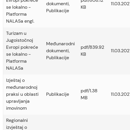
Evropi pokreće
pdf/808.12
dokumenti
,
11.03.2021
se lokalno -
KB
Publikacije
Platforma
NALASa engl.
Turizam u
Jugoistočnoj
Međunarodni
Evropi pokreće
pdf/839.92
dokumenti
,
11.03.2021
se lokalno -
KB
Publikacije
Platforma
NALASa
Izještaj o
međunarodnoj
pdf/1.38
praksi u oblasti
Publikacije
11.03.2021
MB
upravljanja
imovinom
Regionalni
izvještaj o