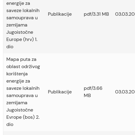
energije za
saveze lokalnih
Publikacije
pdf/3.31 MB
03.03.20
samouprava u
zemljama
Jugoistočne
Europe (hrv) 1.
dio
Mapa puta za
oblast održivog
korištenja
energije za
saveze lokalnih
pdf/3.66
Publikacije
03.03.20
samouprava u
MB
zemljama
Jugoistočne
Evrope (bos) 2.
dio