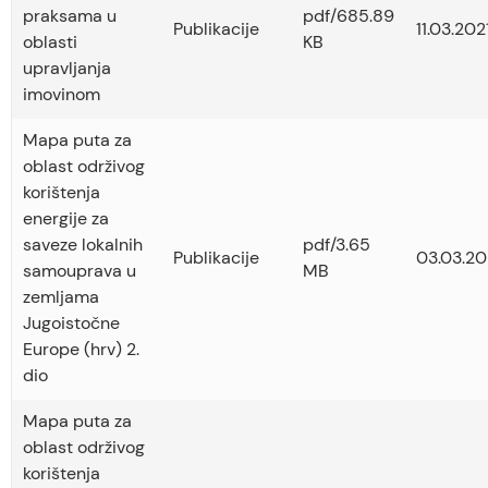
praksama u
pdf/685.89
Publikacije
11.03.2021
oblasti
KB
upravljanja
imovinom
Mapa puta za
oblast održivog
korištenja
energije za
saveze lokalnih
pdf/3.65
Publikacije
03.03.20
samouprava u
MB
zemljama
Jugoistočne
Europe (hrv) 2.
dio
Mapa puta za
oblast održivog
korištenja