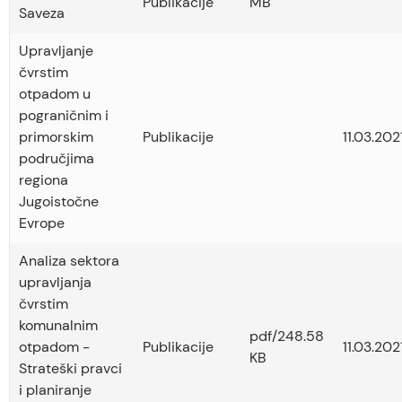
Publikacije
MB
Saveza
Upravljanje
čvrstim
otpadom u
pograničnim i
primorskim
Publikacije
11.03.2021
područjima
regiona
Jugoistočne
Evrope
Analiza sektora
upravljanja
čvrstim
komunalnim
pdf/248.58
otpadom -
Publikacije
11.03.2021
KB
Strateški pravci
i planiranje