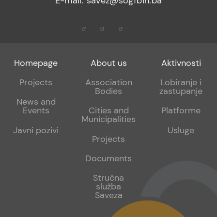
E-mail: savez@sogfbih.ba
Footer
Footer
Footer
Homepage
About us
Aktivnosti
menu
sub
sub
Projects
Association
Lobiranje i
Bodies
zastupanje
1
2
News and
Events
Cities and
Platforme
Municipalities
Javni pozivi
Usluge
Projects
Documents
Stručna
služba
Saveza