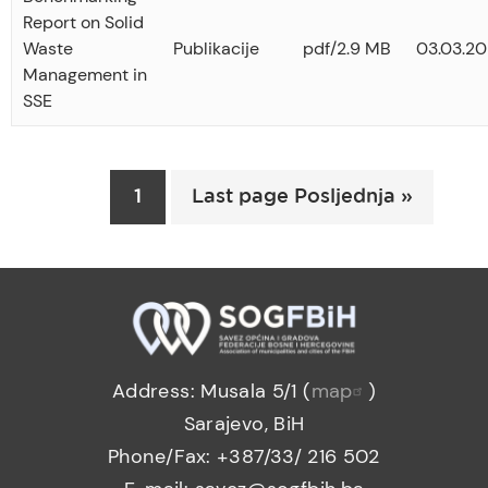
Report on Solid
Waste
Publikacije
pdf/2.9 MB
03.03.20
Management in
SSE
Pagination
Current
1
Last page Posljednja »
page
Address: Musala 5/1 (
map
)
Sarajevo, BiH
Phone/Fax: +387/33/ 216 502