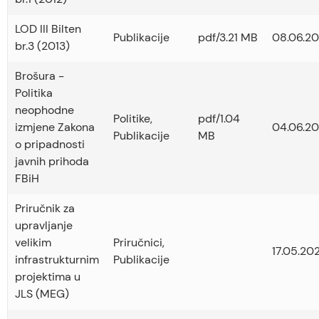
LOD III Bilten
Publikacije
pdf/3.21 MB
08.06.20
br.3 (2013)
Brošura -
Politika
neophodne
Politike
,
pdf/1.04
izmjene Zakona
04.06.20
Publikacije
MB
o pripadnosti
javnih prihoda
FBiH
Priručnik za
upravljanje
velikim
Priručnici
,
17.05.202
infrastrukturnim
Publikacije
projektima u
JLS (MEG)