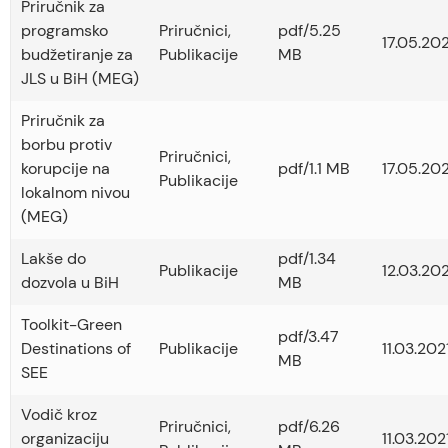
Priručnik za
programsko
Priručnici
,
pdf/5.25
17.05.202
budžetiranje za
Publikacije
MB
JLS u BiH (MEG)
Priručnik za
borbu protiv
Priručnici
,
korupcije na
pdf/1.1 MB
17.05.202
Publikacije
lokalnom nivou
(MEG)
Lakše do
pdf/1.34
Publikacije
12.03.202
dozvola u BiH
MB
Toolkit-Green
pdf/3.47
Destinations of
Publikacije
11.03.2021
MB
SEE
Vodič kroz
Priručnici
,
pdf/6.26
organizaciju
11.03.2021