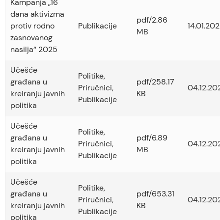
Kampanja „16
dana aktivizma
pdf/2.86
protiv rodno
Publikacije
14.01.202
MB
zasnovanog
nasilja“ 2025
Učešće
Politike
,
građana u
pdf/258.17
Priručnici
,
04.12.20
kreiranju javnih
KB
Publikacije
politika
Učešće
Politike
,
građana u
pdf/6.89
Priručnici
,
04.12.20
kreiranju javnih
MB
Publikacije
politika
Učešće
Politike
,
građana u
pdf/653.31
Priručnici
,
04.12.20
kreiranju javnih
KB
Publikacije
politika