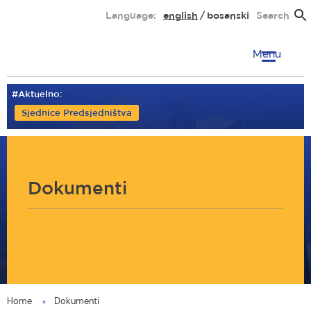
Skip
Language:
english
bosanski
Search
to
main
Menu
content
#Aktuelno:
Sjednice Predsjedništva
Dokumenti
Home
Dokumenti
You