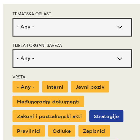
are
TEMATSKA OBLAST
here
TIJELA I ORGANI SAVEZA
VRSTA
- Any -
Interni
Javni poziv
Međunarodni dokumenti
Zakoni i podzakonski akti
Strategije
Pravilnici
Odluke
Zapisnici