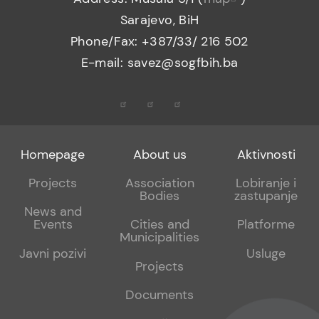
Sarajevo, BiH
Phone/Fax: +387/33/ 216 502
E-mail: savez@sogfbih.ba
Footer
Footer
Footer
Homepage
About us
Aktivnosti
menu
sub
sub
Projects
Association
Lobiranje i
Bodies
zastupanje
1
2
News and
Events
Cities and
Platforme
Municipalities
Javni pozivi
Usluge
Projects
Documents