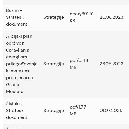
Bužim -
docx/391.51
Strateški
Strategije
20.06.2023.
KB
dokumenti
Akcijski plan
održivog
upravljanja
energijom i
pdf/5.43
prilagođavanja
Strategije
26.05.2023.
MB
klimatskim
promjenama
Grada
Mostara
Živinice -
pdf/1.77
Strateški
Strategije
01.07.2021.
MB
dokumenti