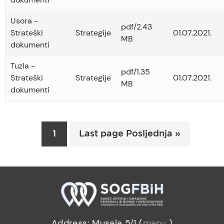
Usora -
pdf/2.43
Strateški
Strategije
01.07.2021.
MB
dokumenti
Tuzla -
pdf/1.35
Strateški
Strategije
01.07.2021.
MB
dokumenti
Pagination
Current
1
Last page Posljednja »
page
Address: Musala 5/1 (
map
)