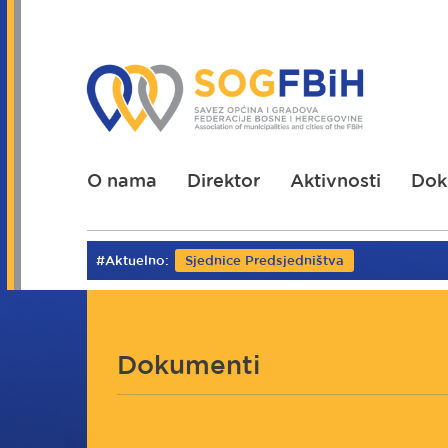
Skoči
na
glavni
sadržaj
O nama
Direktor
Aktivnosti
Dok
#Aktuelno:
Sjednice Predsjedništva
Dokumenti