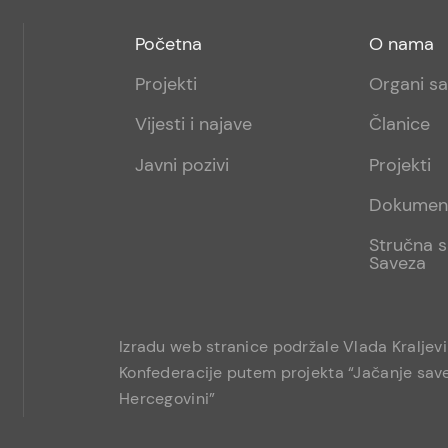
Footer
Footer
Početna
O nama
menu
sub
Projekti
Organi s
1
Vijesti i najave
Članice
Javni pozivi
Projekti
Dokumen
Stručna s
Saveza
Izradu web stranice podržale Vlada Kraljev
Konfederacije putem projekta “Jačanje save
Hercegovini”