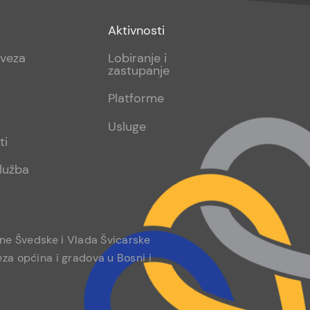
Footer
Aktivnosti
sub
aveza
Lobiranje i
zastupanje
2
Platforme
Usluge
ti
lužba
ine Švedske i Vlada Švicarske
za općina i gradova u Bosni i