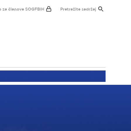
p za članove SOGFBIH
Pretražite sadržaj