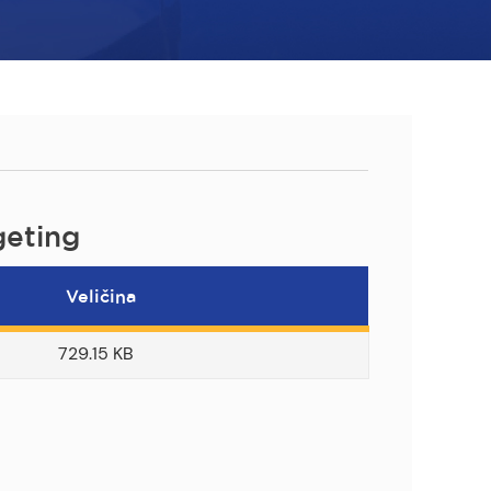
geting
Veličina
729.15 KB