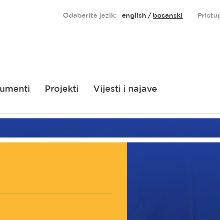
Odaberite jezik:
english
bosanski
Pristu
umenti
Projekti
Vijesti i najave