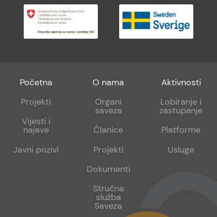
Footer
Footer
Footer
Početna
O nama
Aktivnosti
menu
sub
sub
Projekti
Organi
Lobiranje i
saveza
zastupanje
1
2
Vijesti i
najave
Članice
Platforme
Javni pozivi
Projekti
Usluge
Dokumenti
Stručna
služba
Saveza