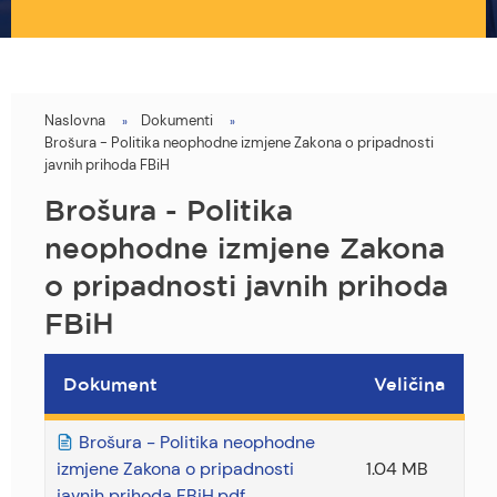
Naslovna
Dokumenti
You
Brošura - Politika neophodne izmjene Zakona o pripadnosti
are
javnih prihoda FBiH
here
Brošura - Politika
neophodne izmjene Zakona
o pripadnosti javnih prihoda
FBiH
Dokument
Veličina
Brošura - Politika neophodne
izmjene Zakona o pripadnosti
1.04 MB
javnih prihoda FBiH.pdf