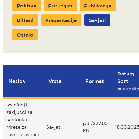
Politike
Priručnici
Publikacije
Bilteni
Prezentacije
Savjeti
Ostalo
Datum
Naslov
Vrsta
Format
Sort
ascendi
Izvještaj i
zaključci sa
sastanka
pdf/227.83
Mreže za
Savjeti
18.03.2025
KB
ravnopravnost