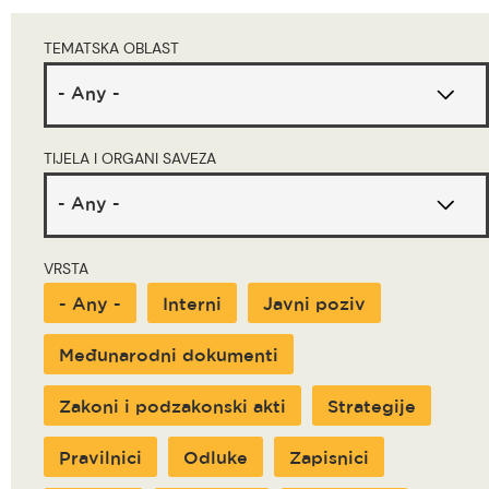
are
TEMATSKA OBLAST
here
TIJELA I ORGANI SAVEZA
VRSTA
- Any -
Interni
Javni poziv
Međunarodni dokumenti
Zakoni i podzakonski akti
Strategije
Pravilnici
Odluke
Zapisnici