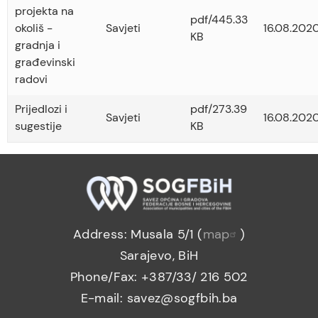
projekta na
pdf/445.33
okoliš -
Savjeti
16.08.2020
KB
gradnja i
građevinski
radovi
Prijedlozi i
pdf/273.39
Savjeti
16.08.2020
sugestije
KB
Address: Musala 5/1 (
map
)
Sarajevo, BiH
Phone/Fax: +387/33/ 216 502
E-mail: savez@sogfbih.ba