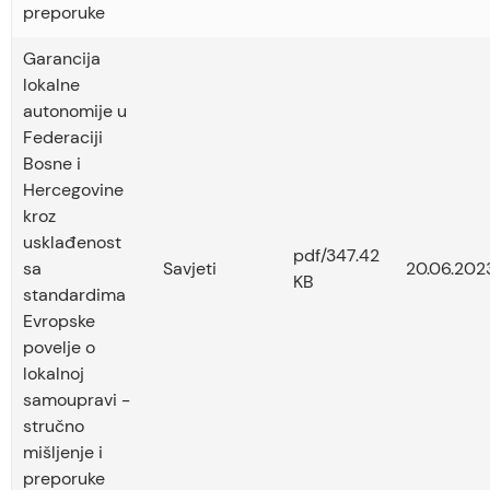
preporuke
Garancija
lokalne
autonomije u
Federaciji
Bosne i
Hercegovine
kroz
usklađenost
pdf/347.42
sa
Savjeti
20.06.202
KB
standardima
Evropske
povelje o
lokalnoj
samoupravi -
stručno
mišljenje i
preporuke