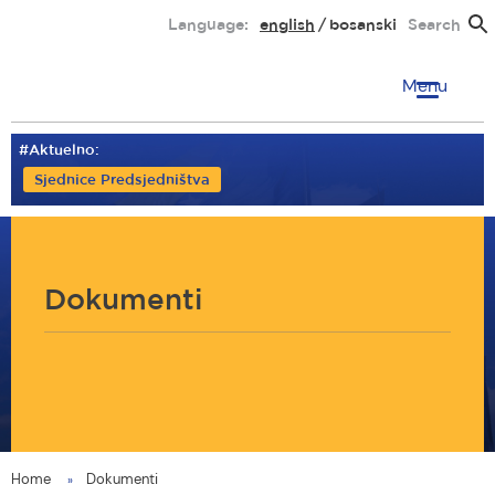
Skip
Language:
english
bosanski
Search
to
main
Menu
content
#Aktuelno:
Sjednice Predsjedništva
Dokumenti
Home
Dokumenti
You