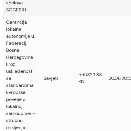
spolova
SOGFBiH
Garancija
lokalne
autonomije u
Federaciji
Bosne i
Hercegovine
kroz
usklađenost
pdf/329.83
sa
Savjeti
20.06.202
KB
standardima
Evropske
povelje o
lokalnoj
samoupravi -
stručno
mišljenje i