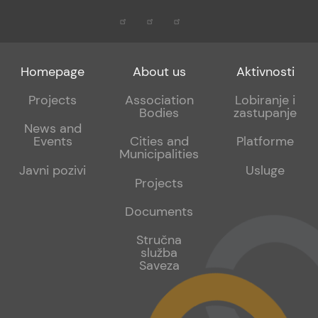
Footer
Footer
Footer
Homepage
About us
Aktivnosti
menu
sub
sub
Projects
Association
Lobiranje i
Bodies
zastupanje
1
2
News and
Events
Cities and
Platforme
Municipalities
Javni pozivi
Usluge
Projects
Documents
Stručna
služba
Saveza