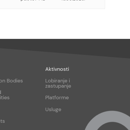
Footer
Aktivnosti
sub
ion Bodies
Lobiranje i
zastupanje
2
d
ities
Platforme
Usluge
ts