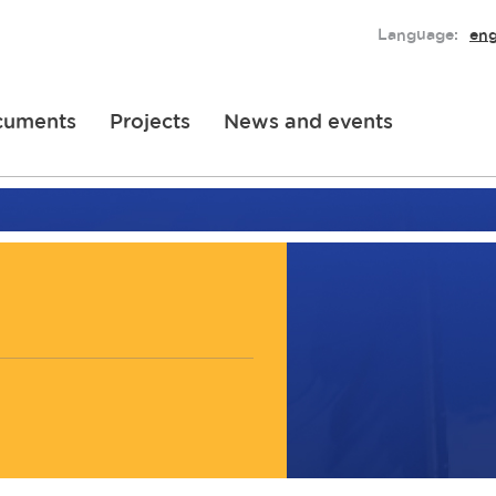
Language:
eng
cuments
Projects
News and events