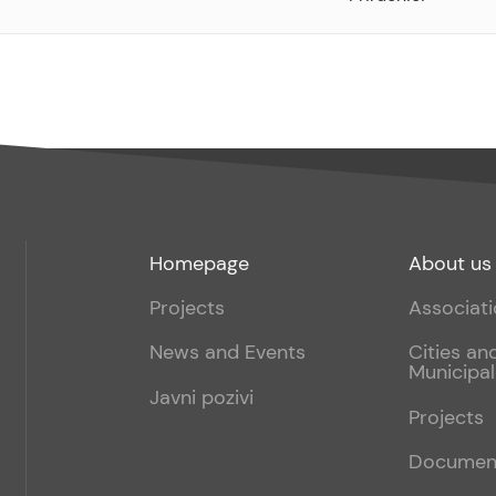
Footer
Footer
Homepage
About us
menu
sub
Projects
Associat
1
News and Events
Cities an
Municipal
Javni pozivi
Projects
Documen