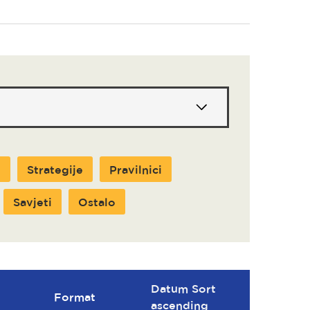
i
Strategije
Pravilnici
Savjeti
Ostalo
Datum Sort
Format
ascending