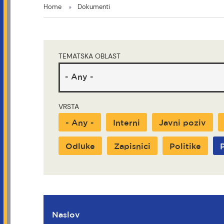
You
Home
Dokumenti
are
here
TEMATSKA OBLAST
VRSTA
- Any -
Interni
Javni poziv
Odluke
Zapisnici
Politike
P
Naslov