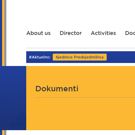
Skip
to
main
content
About us
Director
Activities
Do
#Aktuelno:
Sjednice Predsjedništva
Dokumenti