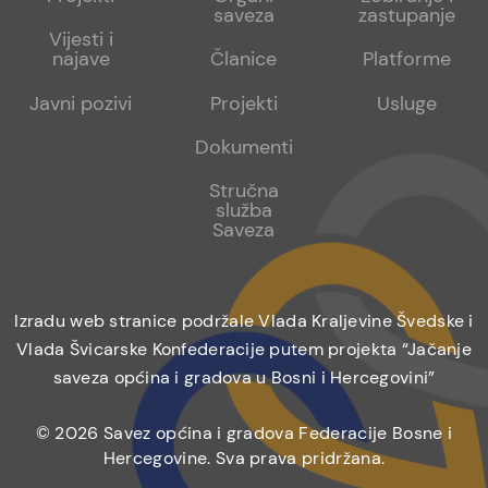
saveza
zastupanje
1
2
Vijesti i
najave
Članice
Platforme
Javni pozivi
Projekti
Usluge
Dokumenti
Stručna
služba
Saveza
Izradu web stranice podržale Vlada Kraljevine Švedske i
Vlada Švicarske Konfederacije putem projekta “Jačanje
saveza općina i gradova u Bosni i Hercegovini”
© 2026 Savez općina i gradova Federacije Bosne i
Hercegovine. Sva prava pridržana.