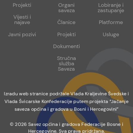
menu
sub
sub
Projekti
Organi
Lobiranje i
saveza
zastupanje
1
2
Vijesti i
najave
Članice
Platforme
Javni pozivi
Projekti
Usluge
Dokumenti
Stručna
služba
Saveza
Izradu web stranice podržale Vlada Kraljevine Švedske i
Vlada Švicarske Konfederacije putem projekta “Jačanje
saveza općina i gradova u Bosni i Hercegovini”
© 2026 Savez općina i gradova Federacije Bosne i
Hercegovine. Sva prava pridržana.