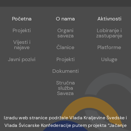
Footer
Footer
Footer
Početna
O nama
Aktivnosti
menu
sub
sub
Projekti
Organi
Lobiranje i
saveza
zastupanje
1
2
Vijesti i
najave
Članice
Platforme
Javni pozivi
Projekti
Usluge
Dokumenti
Stručna
služba
Saveza
Izradu web stranice podržale Vlada Kraljevine Švedske i
Vlada Švicarske Konfederacije putem projekta “Jačanje