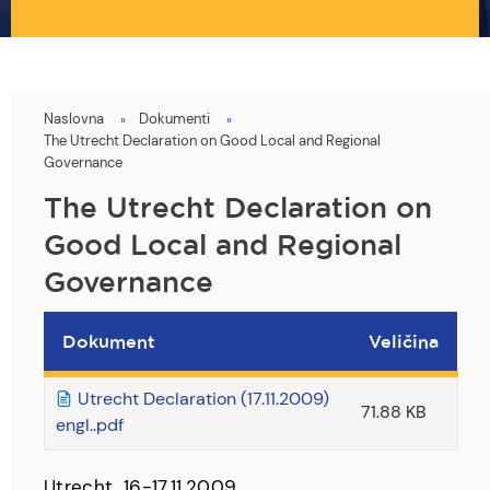
Naslovna
Dokumenti
You
The Utrecht Declaration on Good Local and Regional
are
Governance
here
The Utrecht Declaration on
Good Local and Regional
Governance
Dokument
Veličina
Utrecht Declaration (17.11.2009)
71.88 KB
engl..pdf
Utrecht, 16-17.11.2009