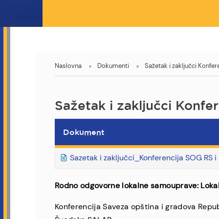
You
Naslovna
Dokumenti
Sažetak i zaključci Konfer
are
here
Sažetak i zaključci Konfer
Dokument
Sazetak i zaključci_Konferencija SOG RS 
Rodno odgovorne lokalne samouprave: Lokalni 
Konferencija Saveza opština i gradova Republ