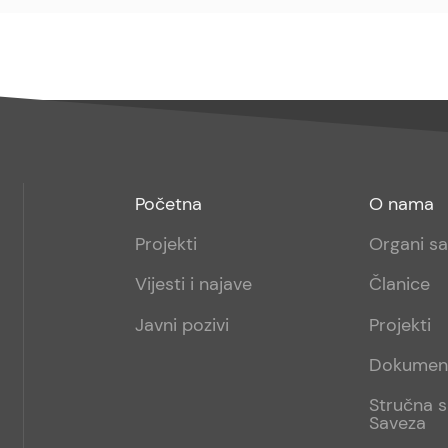
Footer
Footer
Početna
O nama
menu
sub
Projekti
Organi s
1
Vijesti i najave
Članice
Javni pozivi
Projekti
Dokumen
Stručna s
Saveza