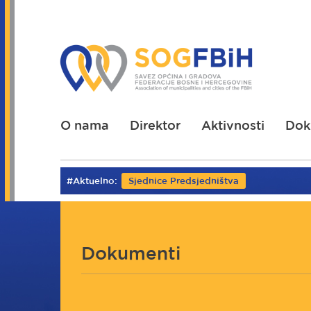
Skoči
na
glavni
sadržaj
O nama
Direktor
Aktivnosti
Dok
#Aktuelno:
Sjednice Predsjedništva
Dokumenti