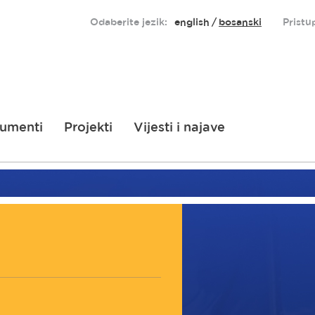
Odaberite jezik:
english
bosanski
Pristu
umenti
Projekti
Vijesti i najave