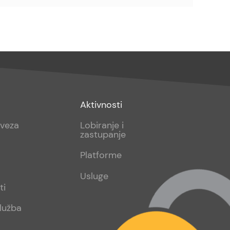
Footer
Aktivnosti
sub
aveza
Lobiranje i
zastupanje
2
Platforme
Usluge
ti
lužba