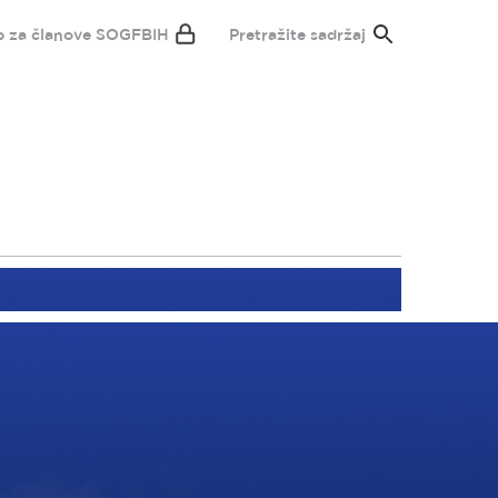
p za članove SOGFBIH
Pretražite sadržaj