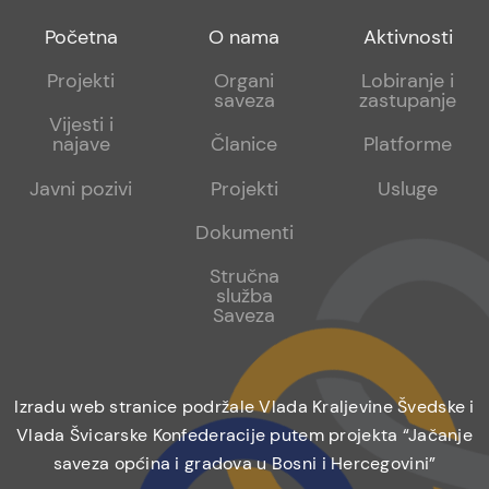
Footer
Footer
Footer
Početna
O nama
Aktivnosti
menu
sub
sub
Projekti
Organi
Lobiranje i
saveza
zastupanje
1
2
Vijesti i
najave
Članice
Platforme
Javni pozivi
Projekti
Usluge
Dokumenti
Stručna
služba
Saveza
Izradu web stranice podržale Vlada Kraljevine Švedske i
Vlada Švicarske Konfederacije putem projekta “Jačanje
saveza općina i gradova u Bosni i Hercegovini”