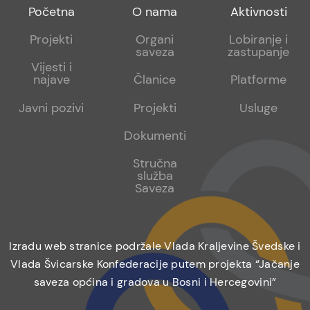
Footer
Footer
Footer
Početna
O nama
Aktivnosti
menu
sub
sub
Projekti
Organi
Lobiranje i
saveza
zastupanje
1
2
Vijesti i
najave
Članice
Platforme
Javni pozivi
Projekti
Usluge
Dokumenti
Stručna
služba
Saveza
Izradu web stranice podržale Vlada Kraljevine Švedske i
Vlada Švicarske Konfederacije putem projekta “Jačanje
saveza općina i gradova u Bosni i Hercegovini”