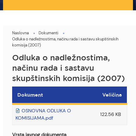
Naslovna
Dokumenti
You
Odluka o nadležnostima, načinu rada i sastavu skupštinskih
are
komisija (2007)
here
Odluka o nadležnostima,
načinu rada i sastavu
skupštinskih komisija (2007)
Dokument
Veličina
OSNOVNA ODLUKA O
122.56 KB
KOMISIJAMA.pdf
Vrsta javnog dokumenta