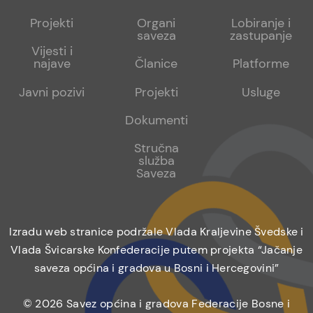
menu
sub
sub
Projekti
Organi
Lobiranje i
saveza
zastupanje
1
2
Vijesti i
najave
Članice
Platforme
Javni pozivi
Projekti
Usluge
Dokumenti
Stručna
služba
Saveza
Izradu web stranice podržale Vlada Kraljevine Švedske i
Vlada Švicarske Konfederacije putem projekta “Jačanje
saveza općina i gradova u Bosni i Hercegovini”
© 2026 Savez općina i gradova Federacije Bosne i