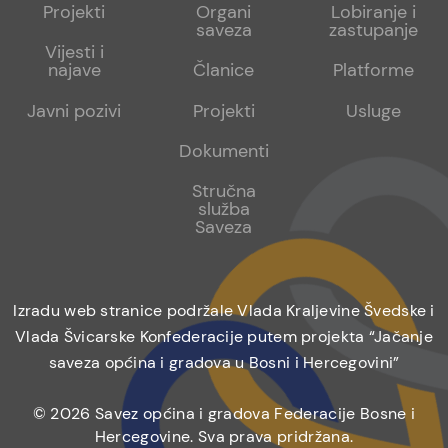
menu
sub
sub
Projekti
Organi
Lobiranje i
saveza
zastupanje
1
2
Vijesti i
najave
Članice
Platforme
Javni pozivi
Projekti
Usluge
Dokumenti
Stručna
služba
Saveza
Izradu web stranice podržale Vlada Kraljevine Švedske i
Vlada Švicarske Konfederacije putem projekta “Jačanje
saveza općina i gradova u Bosni i Hercegovini”
© 2026 Savez općina i gradova Federacije Bosne i
Hercegovine. Sva prava pridržana.