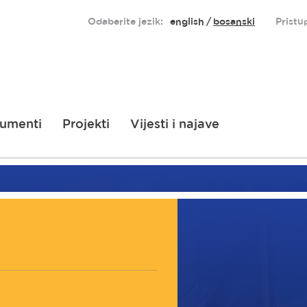
Odaberite jezik:
english
bosanski
Pristu
umenti
Projekti
Vijesti i najave