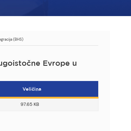
egracija (BHS)
 jugoistočne Evrope u
Veličina
97.65 KB