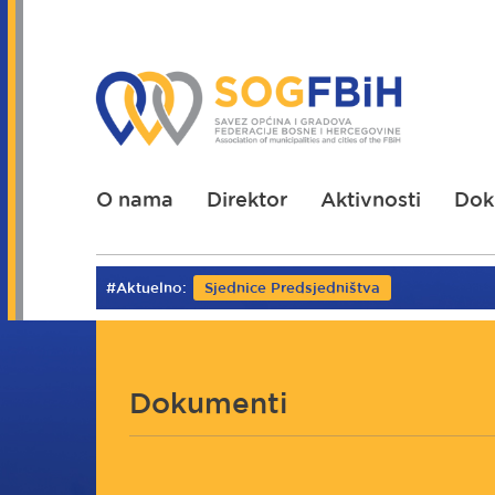
Skoči
na
glavni
sadržaj
O nama
Direktor
Aktivnosti
Dok
#Aktuelno:
Sjednice Predsjedništva
Dokumenti