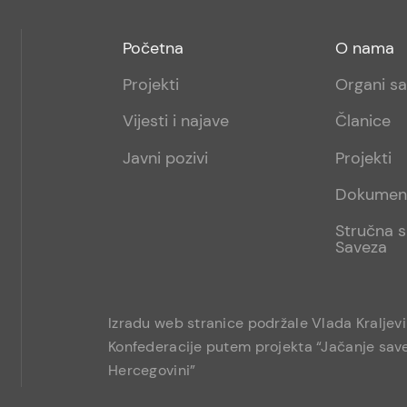
Footer
Footer
Početna
O nama
menu
sub
Projekti
Organi s
1
Vijesti i najave
Članice
Javni pozivi
Projekti
Dokumen
Stručna s
Saveza
Izradu web stranice podržale Vlada Kraljev
Konfederacije putem projekta “Jačanje save
Hercegovini”