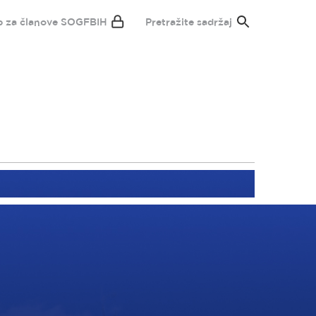
p za članove SOGFBIH
Pretražite sadržaj