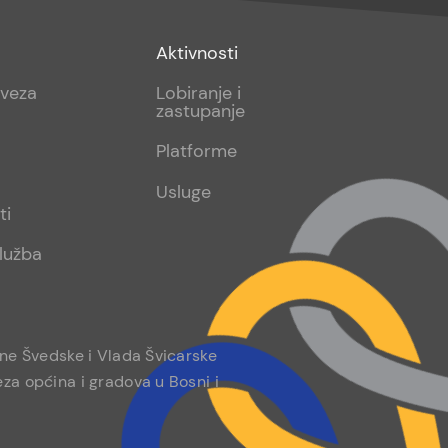
Footer
Aktivnosti
sub
aveza
Lobiranje i
zastupanje
2
Platforme
Usluge
ti
lužba
ine Švedske i Vlada Švicarske
za općina i gradova u Bosni i