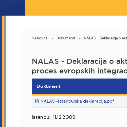
You
Naslovna
Dokumenti
NALAS - Deklaracija o akt
are
here
NALAS - Deklaracija o akt
proces evropskih integrac
Dokument
NALAS -Istanbulska deklaracija.pdf
Istanbul, 11.12.2009