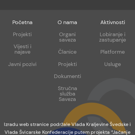
Footer
Footer
Footer
Početna
O nama
Aktivnosti
menu
sub
sub
Projekti
Organi
Lobiranje i
saveza
zastupanje
1
2
Vijesti i
najave
Članice
Platforme
Javni pozivi
Projekti
Usluge
Dokumenti
Stručna
služba
Saveza
Izradu web stranice podržale Vlada Kraljevine Švedske i
Vlada Švicarske Konfederacije putem projekta “Jačanje