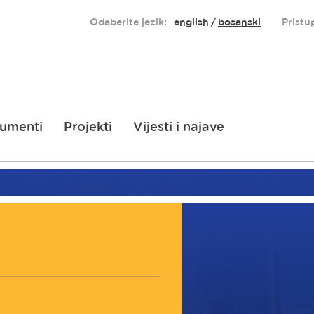
Odaberite jezik:
english
bosanski
Pristu
umenti
Projekti
Vijesti i najave