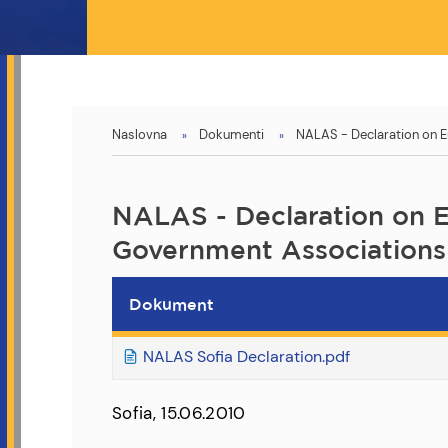
You
Naslovna
Dokumenti
NALAS - Declaration on En
are
here
NALAS - Declaration on En
Government Associations
Dokument
NALAS Sofia Declaration.pdf
Sofia, 15.06.2010