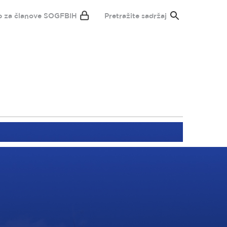
p za članove SOGFBIH
Pretražite sadržaj