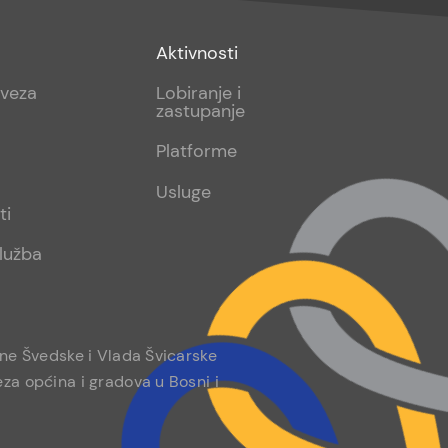
Footer
Aktivnosti
sub
aveza
Lobiranje i
zastupanje
2
Platforme
Usluge
ti
lužba
ine Švedske i Vlada Švicarske
za općina i gradova u Bosni i