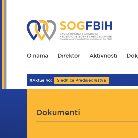
Skoči
na
glavni
sadržaj
O nama
Direktor
Aktivnosti
Dok
#Aktuelno:
Sjednice Predsjedništva
Dokumenti