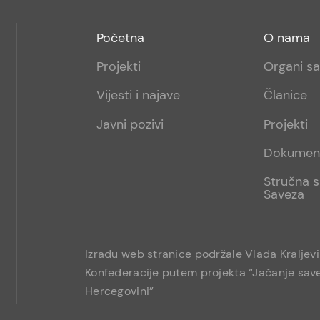
Footer
Footer
Početna
O nama
menu
sub
Projekti
Organi s
1
Vijesti i najave
Članice
Javni pozivi
Projekti
Dokumen
Stručna s
Saveza
Izradu web stranice podržale Vlada Kraljev
Konfederacije putem projekta “Jačanje save
Hercegovini”