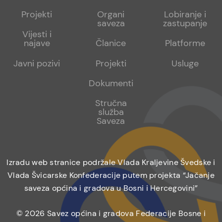
menu
sub
sub
Projekti
Organi
Lobiranje i
saveza
zastupanje
1
2
Vijesti i
najave
Članice
Platforme
Javni pozivi
Projekti
Usluge
Dokumenti
Stručna
služba
Saveza
Izradu web stranice podržale Vlada Kraljevine Švedske i
Vlada Švicarske Konfederacije putem projekta “Jačanje
saveza općina i gradova u Bosni i Hercegovini”
© 2026 Savez općina i gradova Federacije Bosne i