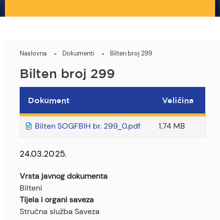
Naslovna
Dokumenti
Bilten broj 299
You
are
Bilten broj 299
here
Dokument
Veličina
Bilten SOGFBIH br. 299_0.pdf
1.74 MB
24.03.2025.
Vrsta javnog dokumenta
Bilteni
Tijela i organi saveza
Stručna služba Saveza