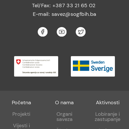
Tel/Fax: +387 33 21 65 02
E-mail: savez@sogfbih.ba
Footer
Footer
Footer
Početna
O nama
Aktivnosti
menu
sub
sub
Projekti
Organi
Lobiranje i
saveza
zastupanje
1
2
Vijesti i