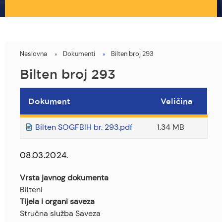
Naslovna
Dokumenti
Bilten broj 293
You
are
Bilten broj 293
here
Dokument
Veličina
Bilten SOGFBIH br. 293.pdf
1.34 MB
08.03.2024.
Vrsta javnog dokumenta
Bilteni
Tijela i organi saveza
Stručna služba Saveza