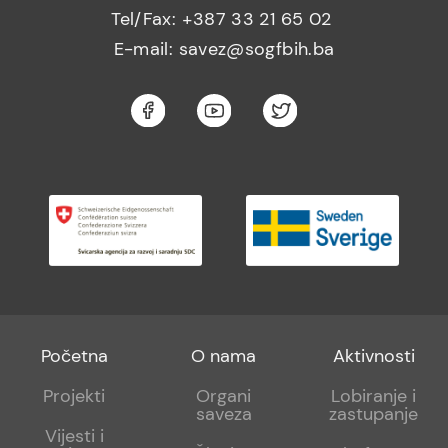
Tel/Fax: +387 33 21 65 02
E-mail: savez@sogfbih.ba
Footer
Footer
Footer
Početna
O nama
Aktivnosti
menu
sub
sub
Projekti
Organi
Lobiranje i
saveza
zastupanje
1
2
Vijesti i